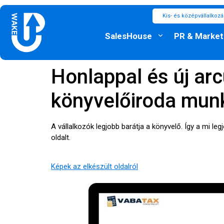
Kis- és középvállalkoz
SalesHouse
PR & Market
Honlappal és új ar
könyvelőiroda mun
A vállalkozók legjobb barátja a könyvelő. Így a mi 
oldalt.
Képek az elkészült oldalról