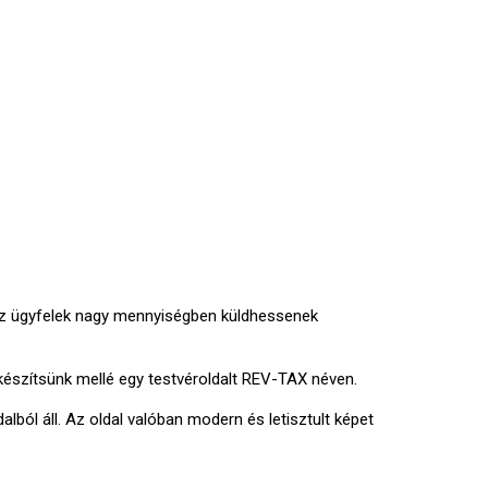
 az ügyfelek nagy mennyiségben küldhessenek
 készítsünk mellé egy testvéroldalt REV-TAX néven.
lból áll. Az oldal valóban modern és letisztult képet