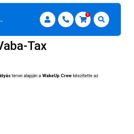
0
 Vaba-Tax
átyás
tervei alapján a
WakeUp Crew
készítette az