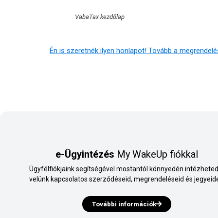
VabaTax kezdőlap
Én is szeretnék ilyen honlapot! Tovább a megrendel
e-Ügyintézés
My WakeUp fiókkal
Ügyfélfiókjaink segítségével mostantól könnyedén intézheted
velünk kapcsolatos szerződéseid, megrendeléseid és jegyeide
További információk