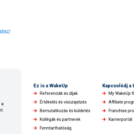
éshez!
Ez is a WakeUp
Kapcsolódj a
Referenciák és díjak
My WakeUp f
Értékelés és visszajelzés
Affiliate pro
 a
t.
Bemutatkozás és küldetés
Franchise pr
Kollégák és partnerek
Karrierportál
Fenntarthatóság