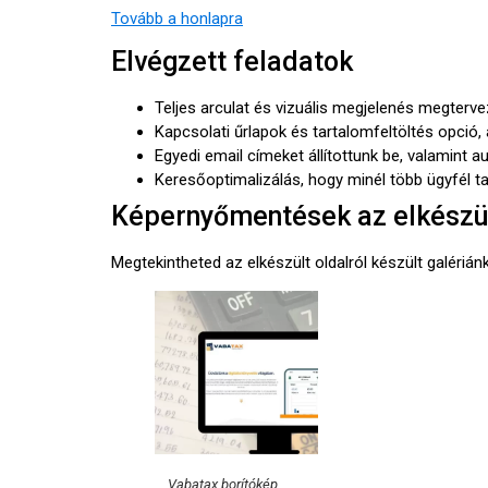
Tovább a honlapra
Elvégzett feladatok
Teljes arculat és vizuális megjelenés megterve
Kapcsolati űrlapok és tartalomfeltöltés opció
Egyedi email címeket állítottunk be, valamint a
Keresőoptimalizálás, hogy minél több ügyfél tal
Képernyőmentések az elkészül
Megtekintheted az elkészült oldalról készült galériánk
Vabatax borítókép