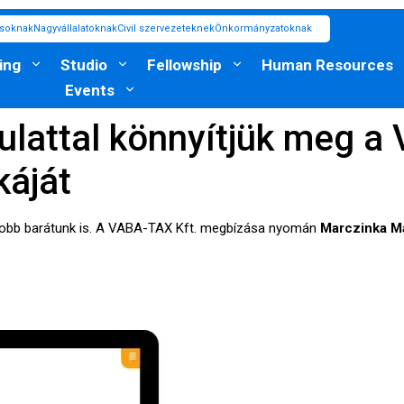
ásoknak
Nagyvállalatoknak
Civil szervezeteknek
Önkormányzatoknak
ing
Studio
Fellowship
Human Resources
Events
culattal könnyítjük meg a
káját
legjobb barátunk is. A VABA-TAX Kft. megbízása nyomán
Marczinka M