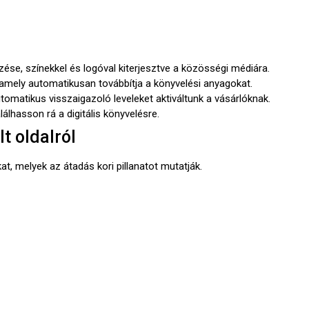
zése, színekkel és logóval kiterjesztve a közösségi médiára.
, amely automatikusan továbbítja a könyvelési anyagokat.
utomatikus visszaigazoló leveleket aktiváltunk a vásárlóknak.
álhasson rá a digitális könyvelésre.
t oldalról
at, melyek az átadás kori pillanatot mutatják.