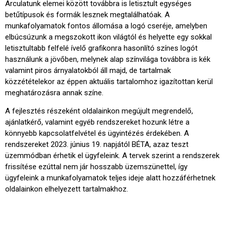
Arculatunk elemei között továbbra is letisztult egységes
betűtípusok és formák lesznek megtalálhatóak. A
munkafolyamatok fontos állomása a logó cseréje, amelyben
elbúcsúzunk a megszokott ikon világtól és helyette egy sokkal
letisztultabb felfelé ívelő grafikonra hasonlító színes logót
használunk a jövőben, melynek alap színvilága továbbra is kék
valamint piros árnyalatokból áll majd, de tartalmak
közzétételekor az éppen aktuális tartalomhoz igazítottan kerül
meghatározásra annak színe.
A fejlesztés részeként oldalainkon megújult megrendelő,
ajánlatkérő, valamint egyéb rendszereket hozunk létre a
könnyebb kapcsolatfelvétel és ügyintézés érdekében. A
rendszereket 2023. június 19. napjától BÉTA, azaz teszt
üzemmódban érhetik el ügyfeleink. A tervek szerint a rendszerek
frissítése ezúttal nem jár hosszabb üzemszünettel, így
ügyfeleink a munkafolyamatok teljes ideje alatt hozzáférhetnek
oldalainkon elhelyezett tartalmakhoz.