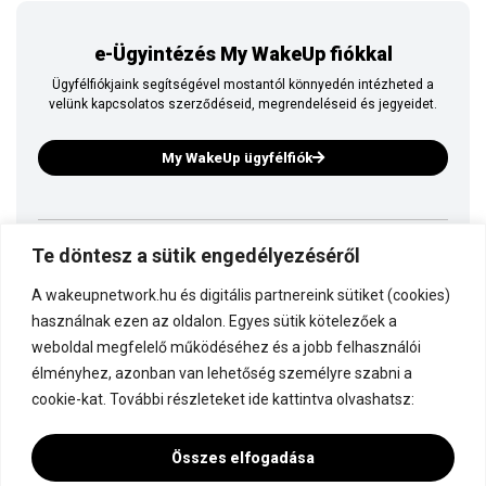
e-Ügyintézés My WakeUp fiókkal
Ügyfélfiókjaink segítségével mostantól könnyedén intézheted a
velünk kapcsolatos szerződéseid, megrendeléseid és jegyeidet.
My WakeUp ügyfélfiók
Te döntesz a sütik engedélyezéséről
Ez is a WakeUp
A wakeupnetwork.hu és digitális partnereink sütiket (cookies)
Kapcsolódj a WakeUp-hoz!
használnak ezen az oldalon. Egyes sütik kötelezőek a
weboldal megfelelő működéséhez és a jobb felhasználói
élményhez, azonban van lehetőség személyre szabni a
Dokumentáció
cookie-kat. További részleteket ide kattintva olvashatsz:
Összes elfogadása