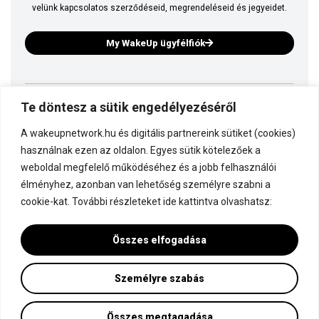
velünk kapcsolatos szerződéseid, megrendeléseid és jegyeidet.
My WakeUp ügyfélfiók
Te döntesz a sütik engedélyezéséről
Ez is a WakeUp
A wakeupnetwork.hu és digitális partnereink sütiket (cookies)
Kapcsolódj a WakeUp-hoz!
használnak ezen az oldalon. Egyes sütik kötelezőek a
weboldal megfelelő működéséhez és a jobb felhasználói
élményhez, azonban van lehetőség személyre szabni a
Dokumentáció
cookie-kat. További részleteket ide kattintva olvashatsz:
Összes elfogadása
Személyre szabás
Minden jog fenntartva! © WakeUp Network 2015-2026 by Marczinka Mátyás
Adatvédelmi és cookie beállítások
Összes megtagadása