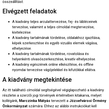
összeállítást.
Elvégzett feladatok
A kiadvány teljes arculattervezése, fej- és lábléceinek
tervezése, valamint a teljes címoldal megtervezése,
kivitelezése.
A kiadvány tartalmának tördelése, oldalakhoz igazítása,
képek szerkesztése és egyéb vizuális elemek vágása,
elhelyezése.
A kiadvány tartalmának tördelése, rovatolása és
helyenkénti olvasószerkesztése, kreatív elhelyezése.
A kiadvány egészének online elkészítése, és offline
nyomdai tervezése vágójelekkel és kifutókkal ellátva.
A kiadvány megtekintése
Az itt található címoldal segítségével végiglapozható a kiadvány
részletei a szerzői jogi törvények értelmében kitakarva, melyet
kollégánk,
Marczinka Mátyás
tervezett a
Józsefvárosi Örmény
Önkormányzat
számára. Ehhez az alábbi instrukciókat kell