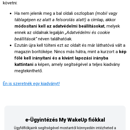
követni:
Ha nem jelenik meg a bal oldali oszlopban
(mobil vagy
táblagépen ez alatt a felsorolás alatt)
a címlap, akkor
módosítani kell az adatvédelmi beállításokat
, melyek
ennek az oldalnak legalján
„Adatvédelmi és cookie
beállítások”
néven találhatóak.
Ezután újra kell tölteni ezt az oldalt és már láthatóvá vált a
magazin borítóképe. Nincs más hátra, mint a kurzort a
kép
fölé kell irányítani és a kívánt lapozási irányba
kattintani
a képen, amely segítségével a teljes kiadvány
megtekinthető.
Én is szeretnék egy kiadványt!
e-Ügyintézés My WakeUp fiókkal
Ügyfélfiókjaink segítségével mostantól könnyedén intézheted a