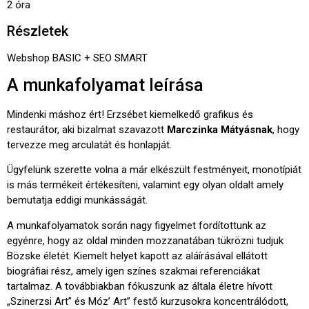
2 óra
Részletek
Webshop BASIC + SEO SMART
A munkafolyamat leírása
Mindenki máshoz ért! Erzsébet kiemelkedő grafikus és
restaurátor, aki bizalmat szavazott
Marczinka Mátyásnak
, hogy
tervezze meg arculatát és honlapját.
Ügyfelünk szerette volna a már elkészült festményeit, monotípiát
is más termékeit értékesíteni, valamint egy olyan oldalt amely
bemutatja eddigi munkásságát.
A munkafolyamatok során nagy figyelmet fordítottunk az
egyénre, hogy az oldal minden mozzanatában tükrözni tudjuk
Bözske életét. Kiemelt helyet kapott az aláírásával ellátott
biográfiai rész, amely igen színes szakmai referenciákat
tartalmaz. A továbbiakban fókuszunk az általa életre hívott
„Szinerzsi Art” és Móz’ Art” festő kurzusokra koncentrálódott,