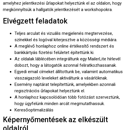
amelyhez jelentkezési űrlapokat helyeztünk el az oldalon, hogy
megkönnyítsük a hallgatók jelentkezését a workshopokra.
Elvégzett feladatok
Teljes arculat és vizuális megjelenés megtervezése,
színekkel és logóval kiterjesztve a közösségi médiára.
A meglévő honlaphoz online értékesítő rendszert és
bankkártyás fizetési felületet építettünk ki.
Az oldalak láblécében integráltunk egy MailerLite hírlevél
dobozt, hogy a látogatók azonnal feliratkozhassanak.
Egyedi email címeket állítottunk be, valamint automatikus
visszaigazoló leveleket aktiváltunk a vásárlóknak.
Esemény naptárat telepítettünk, amelyekben azonnali
regisztrációs űrlapokat helyeztünk el.
A honlaphoz kapcsolódóan több fotózást szerveztünk,
hogy ügyfelünk minden arcát megmutathassuk.
Keresőoptimalizálás
Képernyőmentések az elkészült
oldalról