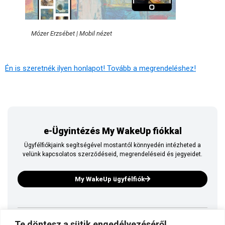
Mózer Erzsébet | Mobil nézet
Én is szeretnék ilyen honlapot! Tovább a megrendeléshez!
e-Ügyintézés My WakeUp fiókkal
Ügyfélfiókjaink segítségével mostantól könnyedén intézheted a
velünk kapcsolatos szerződéseid, megrendeléseid és jegyeidet.
My WakeUp ügyfélfiók
Te döntesz a sütik engedélyezéséről
Ez is a WakeUp