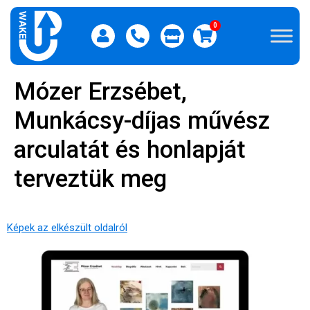
0
Mózer Erzsébet,
Munkácsy-díjas művész
arculatát és honlapját
terveztük meg
Képek az elkészült oldalról