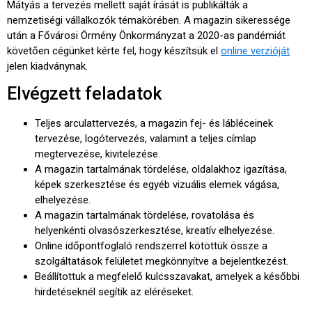
Mátyás a tervezés mellett saját írását is publikálták a
nemzetiségi vállalkozók témakörében. A magazin sikeressége
után a Fővárosi Örmény Önkormányzat a 2020-as pandémiát
követően cégünket kérte fel, hogy készítsük el
online verzióját
jelen kiadványnak.
Elvégzett feladatok
Teljes arculattervezés, a magazin fej- és lábléceinek
tervezése, logótervezés, valamint a teljes címlap
megtervezése, kivitelezése.
A magazin tartalmának tördelése, oldalakhoz igazítása,
képek szerkesztése és egyéb vizuális elemek vágása,
elhelyezése.
A magazin tartalmának tördelése, rovatolása és
helyenkénti olvasószerkesztése, kreatív elhelyezése.
Online időpontfoglaló rendszerrel kötöttük össze a
szolgáltatások felületet megkönnyítve a bejelentkezést.
Beállítottuk a megfelelő kulcsszavakat, amelyek a későbbi
hirdetéseknél segítik az eléréseket.