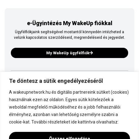
e-Ügyintézés My WakeUp fiókkal
Ügyfélfiókjaink segítségével mostantól könnyedén intézheted a
velünk kapcsolatos szerződéseid, megrendeléseid és jegyeidet.
My WakeUp ügyfélfiók
Te döntesz a sütik engedélyezéséről
Ez is a WakeUp
A wakeupnetwork.hu és digitális partnereink sütiket (cookies)
Kapcsolódj a WakeUp-hoz!
használnak ezen az oldalon. Egyes sütik kötelezőek a
weboldal megfelelő működéséhez és a jobb felhasználói
élményhez, azonban van lehetőség személyre szabni a
Dokumentáció
cookie-kat. További részleteket ide kattintva olvashatsz:
Összes elfogadása