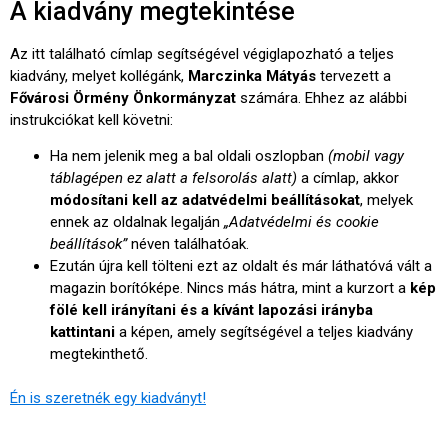
A kiadvány megtekintése
Az itt található címlap segítségével végiglapozható a teljes
kiadvány, melyet kollégánk,
Marczinka Mátyás
tervezett a
Fővárosi Örmény Önkormányzat
számára. Ehhez az alábbi
instrukciókat kell követni:
Ha nem jelenik meg a bal oldali oszlopban
(mobil vagy
táblagépen ez alatt a felsorolás alatt)
a címlap, akkor
módosítani kell az adatvédelmi beállításokat
, melyek
ennek az oldalnak legalján
„Adatvédelmi és cookie
beállítások”
néven találhatóak.
Ezután újra kell tölteni ezt az oldalt és már láthatóvá vált a
magazin borítóképe. Nincs más hátra, mint a kurzort a
kép
fölé kell irányítani és a kívánt lapozási irányba
kattintani
a képen, amely segítségével a teljes kiadvány
megtekinthető.
Én is szeretnék egy kiadványt!