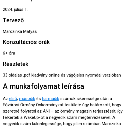
2024. július 1.
Tervező
Marczinka Mátyás
Konzultációs órák
6+ óra
Részletek
33 oldalas .pdf kiadvány online és vágójeles nyomdai verzióban
A munkafolyamat leírása
Az
első
,
második
és
harmadik
számok sikeressége után a
Fővárosi Örmény Önkormányzat testülete úgy határozott, hogy
szeretné folytatni az ANI – az örmény magazin terjesztését, így
felkérték a WakeUp-ot a negyedik szám megtervezésével. A
negyedik szám különlegessége, hogy jelen számban Marczinka