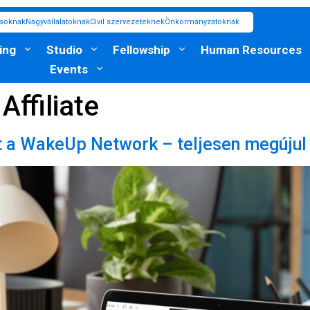
ásoknak
Nagyvállalatoknak
Civil szervezeteknek
Önkormányzatoknak
ing
Studio
Fellowship
Human Resources
Events
ffiliate
t a WakeUp Network – teljesen megújul 