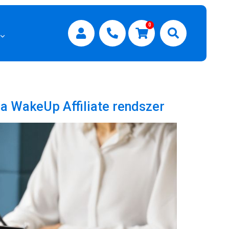
0
a WakeUp Affiliate rendszer