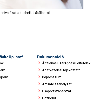
ivalókat a technikai átállásról.
 WakeUp-hoz!
Dokumentáció
iók
Általános Szerződési Feltételek
gram
Adatkezelési tájékoztató
ogram
Impresszum
Affiliate szabályzat
Csoportszabályzat
Házirend