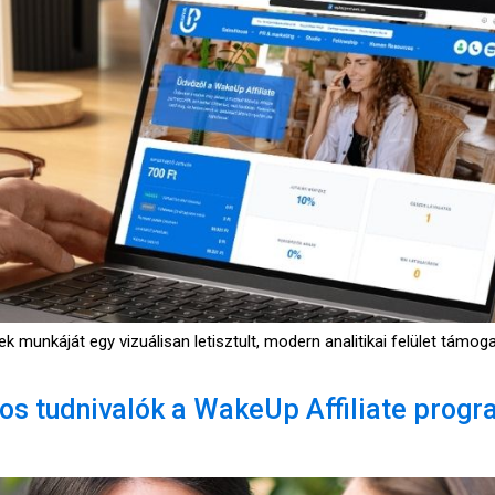
rek munkáját egy vizuálisan letisztult, modern analitikai felület tám
os tudnivalók a WakeUp Affiliate prog