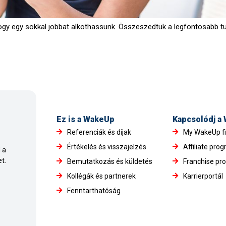
hogy egy sokkal jobbat alkothassunk. Összeszedtük a legfontosabb tudn
Ez is a WakeUp
Kapcsolódj a
Referenciák és díjak
My WakeUp f
Értékelés és visszajelzés
Affiliate pro
 a
t.
Bemutatkozás és küldetés
Franchise pr
Kollégák és partnerek
Karrierportál
Fenntarthatóság