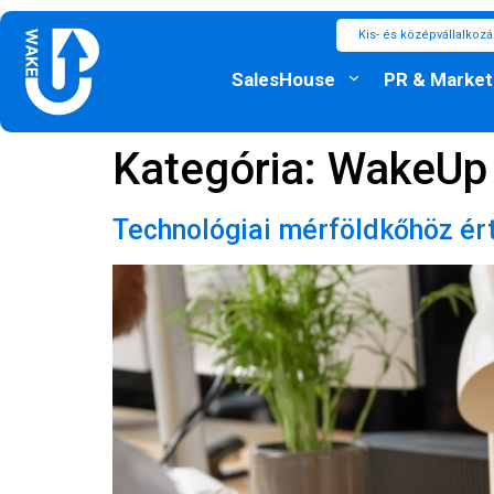
Kis- és középvállalkoz
SalesHouse
PR & Market
Kategória:
WakeUp A
Technológiai mérföldkőhöz ér