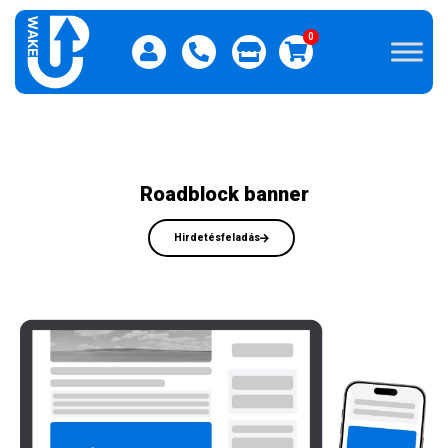
0
Roadblock banner
Hirdetésfeladás