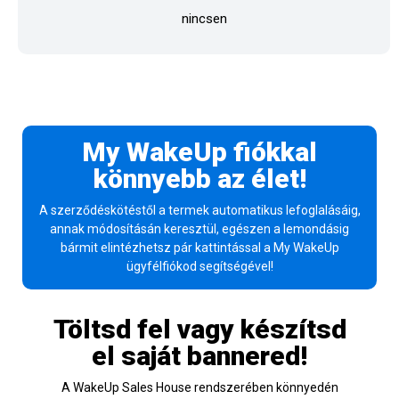
nincsen
My WakeUp fiókkal
könnyebb az élet!
A szerződéskötéstől a termek automatikus lefoglalásáig,
annak módosításán keresztül, egészen a lemondásig
bármit elintézhetsz pár kattintással a My WakeUp
ügyfélfiókod segítségével!
Töltsd fel vagy készítsd
el saját bannered!
A WakeUp Sales House rendszerében könnyedén