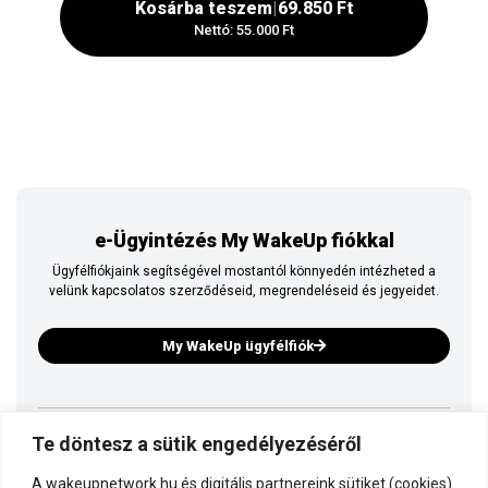
Kosárba teszem
|
69.850 Ft
Nettó: 55.000 Ft
e-Ügyintézés My WakeUp fiókkal
Ügyfélfiókjaink segítségével mostantól könnyedén intézheted a
velünk kapcsolatos szerződéseid, megrendeléseid és jegyeidet.
My WakeUp ügyfélfiók
Te döntesz a sütik engedélyezéséről
Ez is a WakeUp
A wakeupnetwork.hu és digitális partnereink sütiket (cookies)