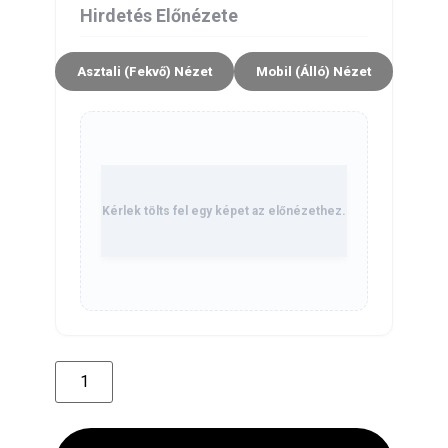
Hirdetés Előnézete
Asztali (Fekvő) Nézet
Mobil (Álló) Nézet
Kérlek tölts fel egy képet az előnézethez.