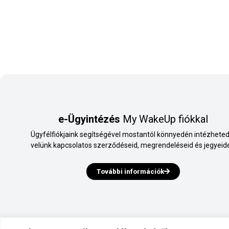
e-Ügyintézés
My WakeUp fiókkal
Ügyfélfiókjaink segítségével mostantól könnyedén intézheted
velünk kapcsolatos szerződéseid, megrendeléseid és jegyeide
További információk