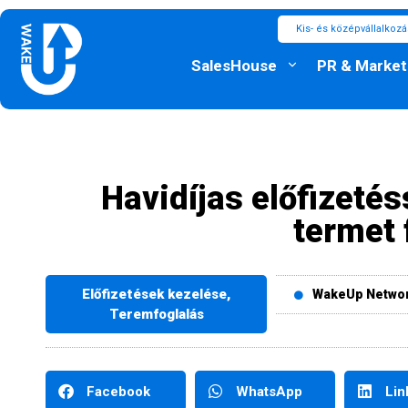
Kis- és középvállalkoz
SalesHouse
PR & Market
Havidíjas előfizeté
termet 
Előfizetések kezelése
,
WakeUp Netwo
Teremfoglalás
Facebook
WhatsApp
Lin