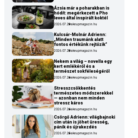
Ázsia már a poharakban is
hódít: megérkezett a Pho
leves által inspirált koktél
2026.07.29
wakeupmagazin.hu
Kulcsár-Molnár Adrienn:
„Minden traumánk alatt
fontos értékünk rejtőzik”
2026.07.28
wakeupmagazin.hu
Nekem a világ – novella egy
kert emlékéről és a
természet sokféleségéről
2026.07.26
wakeupmagazin.hu
Stresszcsökkentés
természetes módszerekkel
— azonban nem minden
stressz káros
2026.07.26
wakeupmagazin.hu
Csörgő Adrienn: világbajnoki
cím után is jöhet üresség,
pánik és újrakezdés
2026.07.25
wakeupmagazin.hu