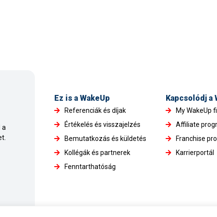
Ez is a WakeUp
Kapcsolódj a
Referenciák és díjak
My WakeUp f
Értékelés és visszajelzés
Affiliate pro
 a
t.
Bemutatkozás és küldetés
Franchise pr
Kollégák és partnerek
Karrierportál
Fenntarthatóság