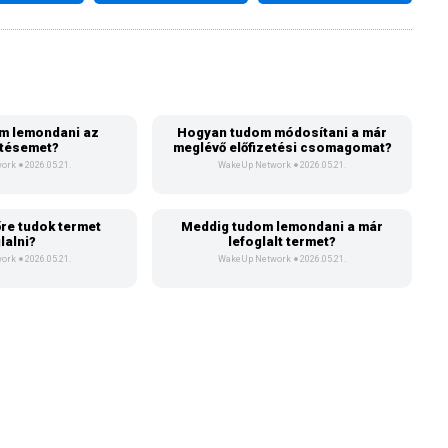
m lemondani az
Hogyan tudom módosítani a már
etésemet?
meglévő előfizetési csomagomat?
work
2026.05.21.
WakeUp Network
2026.05.21.
őre tudok termet
Meddig tudom lemondani a már
lalni?
lefoglalt termet?
work
2026.05.21.
WakeUp Network
2026.05.21.