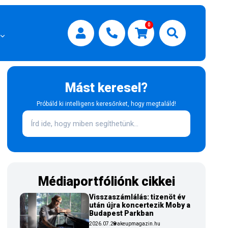
0
Mást keresel?
Próbáld ki intelligens keresőnket, hogy megtaláld!
Médiaportfóliónk cikkei
Visszaszámlálás: tizenöt év
után újra koncertezik Moby a
Budapest Parkban
2026.07.29
wakeupmagazin.hu