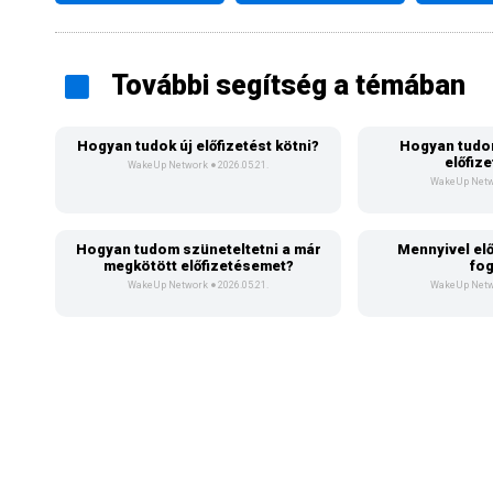
További segítség a témában
Hogyan tudok új előfizetést kötni?
Hogyan tudo
előfiz
WakeUp Network
2026.05.21.
WakeUp Net
Hogyan tudom szüneteltetni a már
Mennyivel el
megkötött előfizetésemet?
fog
WakeUp Network
2026.05.21.
WakeUp Net