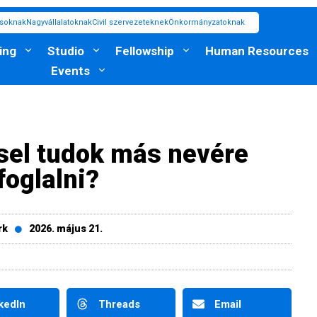
ásoknak
Nagyvállalatoknak
Civil szervezeteknek
Önkormányzatoknak
ing
Studio
Fellowship
Human Resources
Events
ssel tudok más nevére
foglalni?
rk
2026. május 21.
kedIn
Threads
Email