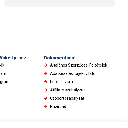
 WakeUp-hoz!
Dokumentáció
iók
Általános Szerződési Feltételek
gram
Adatkezelési tájékoztató
ogram
Impresszum
Affiliate szabályzat
Csoportszabályzat
Házirend