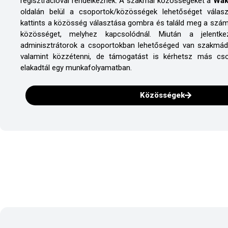
regisztrációval rendelkeznek. A szakmai közösségeket a
Wak
oldalán belül a csoportok/közösségek lehetőséget válasz
kattints a közösség választása gombra és találd meg a szá
közösséget, melyhez kapcsolódnál. Miután a jelentk
adminisztrátorok a csoportokban lehetőséged van szakmádho
valamint közzétenni, de támogatást is kérhetsz más cso
elakadtál egy munkafolyamatban.
Közösségek