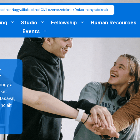
ásoknak
Nagyvállalatoknak
Civil szervezeteknek
Önkormányzatoknak
ing
Studio
Fellowship
Human Resources
Events
k
hogy a
eket
ásával,
ciáit.