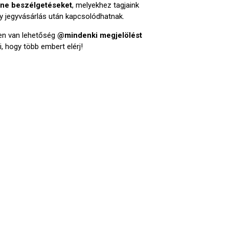
ine beszélgetéseket
, melyekhez tagjaink
gy jegyvásárlás után kapcsolódhatnak.
n van lehetőség
@mindenki megjelölést
i, hogy több embert elérj!