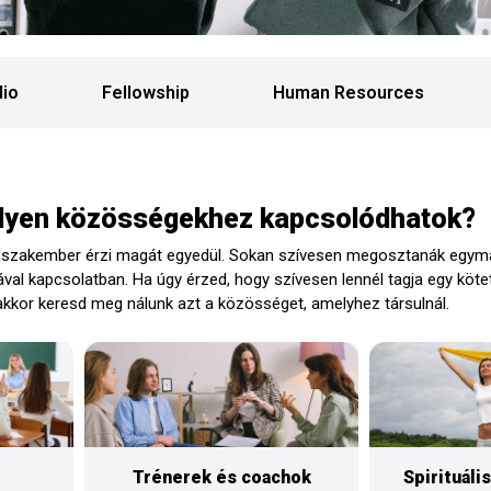
dio
Fellowship
Human Resources
lyen közösségekhez kapcsolódhatok?
és szakember érzi magát egyedül. Sokan szívesen megosztanák egym
al kapcsolatban. Ha úgy érzed, hogy szívesen lennél tagja egy köt
akkor keresd meg nálunk azt a közösséget, amelyhez társulnál.
Trénerek és coachok
Spirituál