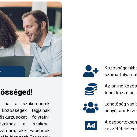
Közösségeinkb
száma folyamat
Az online közö
zösséged!
tehet közzé bej
énk, ha a szakemberek
Lehetőség van 
közösségek tagjainak
benyújtani. Ezz
urzusokat folytatni,
A csoportokba
i. Ezekhez a szakmai
közzététele! En
számára, akik Facebook