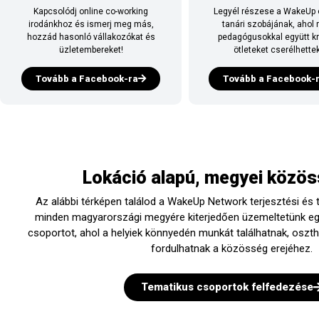
Legyél részese a WakeUp 
Kapcsolódj online co-working
tanári szobájának, ahol
irodánkhoz és ismerj meg más,
pedagógusokkal együtt kr
hozzád hasonló vállakozókat és
ötleteket cserélhettek
üzletembereket!
Tovább a Facebook-
Tovább a Facebook-ra
Lokáció alapú, megyei közös
Az alábbi térképen találod a WakeUp Network terjesztési és t
minden magyarországi megyére kiterjedően üzemeltetünk e
csoportot, ahol a helyiek könnyedén munkát találhatnak, oszt
fordulhatnak a közösség erejéhez.
Tematikus csoportok felfedezése