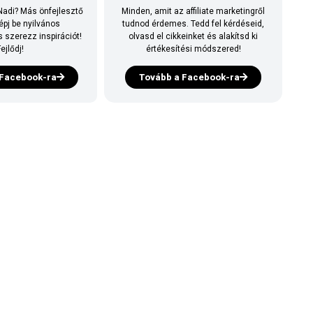
adi? Más önfejlesztő
Minden, amit az affiliate marketingről
épj be nyilvános
tudnod érdemes. Tedd fel kérdéseid,
 szerezz inspirációt!
olvasd el cikkeinket és alakítsd ki
ejlődj!
értékesítési módszered!
 Facebook-ra
Tovább a Facebook-ra