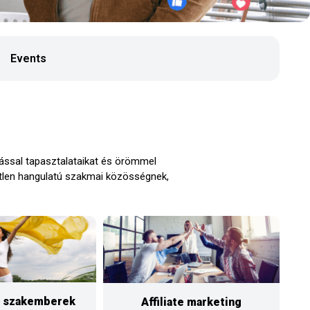
Events
ással tapasztalataikat és örömmel
etlen hangulatú szakmai közösségnek,
is szakemberek
Affiliate marketing