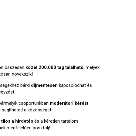
en összesen
közel 200.000 tag található
, melyek
osan növekszik!
sségekhez bárki
díjmentesen
kapcsolódhat és
egyzést.
bármelyik csoportunkban
moderátori kérést
el segítheted a közösséget!
n
tilos a hirdetés
és a kéretlen tartalom
nek megfelelően posztolj!