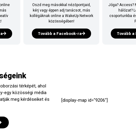
online
Oszd meg másokkal nézőpontjaid,
Jóga? Access? N
 más
kérj vagy éppen adj tanácsot, más
hálózat? L
eatív
kollégáknak online a WakeUp Network
csoportunkba és
!
közösségében!
F
ra
Tovább a Facebook-ra
Tovább a
ségeink
oborzási térképét, ahol
gy-egy közösségi média
hatják meg kérdéseiket és
[display-map id="9206"]