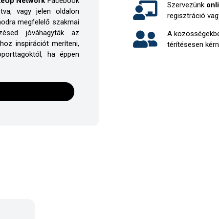
eUp Network
Facebook
Szervezünk
onl
tva, vagy jelen oldalon
regisztráció va
modra megfelelő szakmai
ezésed jóváhagyták az
A közösségekbe
z inspirációt meríteni,
térítésesen kérn
porttagoktól, ha éppen