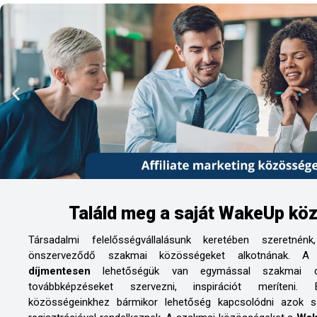
Találd meg a saját WakeUp kö
Társadalmi felelősségvállalásunk keretében szeretn
önszerveződő szakmai közösségeket alkotnának. A 
díjmentesen
lehetőségük van egymással szakmai disk
továbbképzéseket szervezni, inspirációt meríten
közösségeinkhez bármikor lehetőség kapcsolódni azok 