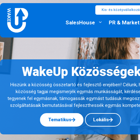
Kis- és középvállalkoz
SalesHouse
PR & Market
WakeUp Közössége
Hiszünk a közösség összetartó és fejlesztő erejében! Célunk, 
közösség tagjai megismerjék egymás munkásságát, kérdés
tegyenek fel egymásnak, támogassák egymást tudásuk megoszt
szolgáltatásaik bemutatásával fejleszthessék egymás kompeten
Tematikus
Lokális