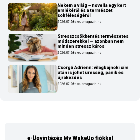
Nekem a világ – novella egy kert
emlékéről és a természet
sokféleségéről
2026.07.26
wakeupmagazin.hu
Stresszcsökkentés természetes
módszerekkel — azonban nem
minden stressz káros
2026.07.26
wakeupmagazin.hu
Csörgő Adrienn: világbajnoki cím
után is jöhet üresség, pánik és
újrakezdés
2026.07.25
wakeupmagazin.hu
e-Ügyintézés My WakeUp fiókkal