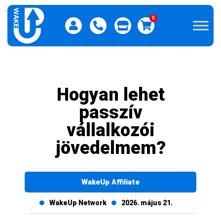
0
Hogyan lehet
passzív
vállalkozói
jövedelmem?
WakeUp Affiliate
WakeUp Network
2026. május 21.