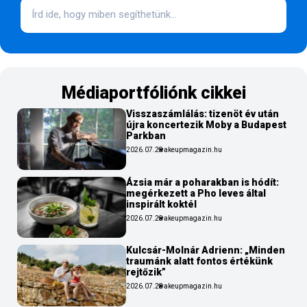
Médiaportfóliónk cikkei
Visszaszámlálás: tizenöt év után
újra koncertezik Moby a Budapest
Parkban
2026.07.29
wakeupmagazin.hu
Ázsia már a poharakban is hódít:
megérkezett a Pho leves által
inspirált koktél
2026.07.29
wakeupmagazin.hu
Kulcsár-Molnár Adrienn: „Minden
traumánk alatt fontos értékünk
rejtőzik”
2026.07.28
wakeupmagazin.hu