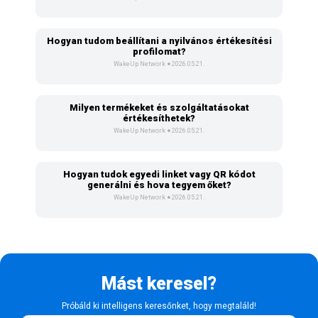
Hogyan tudom beállítani a nyilvános értékesítési
profilomat?
WakeUp Network
2026.05.21.
Milyen termékeket és szolgáltatásokat
értékesíthetek?
WakeUp Network
2026.05.21.
Hogyan tudok egyedi linket vagy QR kódot
generálni és hova tegyem őket?
WakeUp Network
2026.05.21.
Mást keresel?
Próbáld ki intelligens keresőnket, hogy megtaláld!