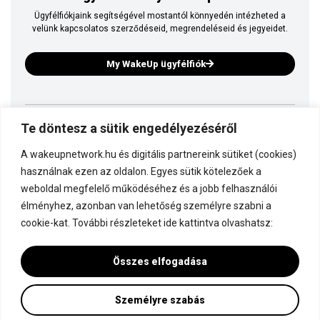
Ügyfélfiókjaink segítségével mostantól könnyedén intézheted a
velünk kapcsolatos szerződéseid, megrendeléseid és jegyeidet.
My WakeUp ügyfélfiók
Te döntesz a sütik engedélyezéséről
Ez is a WakeUp
A wakeupnetwork.hu és digitális partnereink sütiket (cookies)
Kapcsolódj a WakeUp-hoz!
használnak ezen az oldalon. Egyes sütik kötelezőek a
weboldal megfelelő működéséhez és a jobb felhasználói
élményhez, azonban van lehetőség személyre szabni a
Dokumentáció
cookie-kat. További részleteket ide kattintva olvashatsz:
Összes elfogadása
Személyre szabás