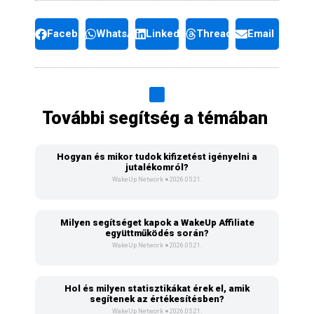
Facebook
WhatsApp
LinkedIn
Threads
Email
További segítség a témában
Hogyan és mikor tudok kifizetést igényelni a
jutalékomról?
WakeUp Network
2026.05.21.
Milyen segítséget kapok a WakeUp Affiliate
együttműködés során?
WakeUp Network
2026.05.21.
Hol és milyen statisztikákat érek el, amik
segítenek az értékesítésben?
WakeUp Network
2026.05.21.