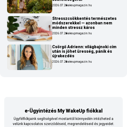
2026.07.26
wakeupmagazin.hu
Stresszcsökkentés természetes
módszerekkel — azonban nem
minden stressz káros
2026.07.26
wakeupmagazin.hu
Csörgő Adrienn: világbajnoki cím
után is jöhet üresség, pánik és
újrakezdés
2026.07.25
wakeupmagazin.hu
e-Ügyintézés My WakeUp fiókkal
Ügyfélfiókjaink segítségével mostantól könnyedén intézheted a
velünk kapcsolatos szerződéseid, megrendeléseid és jegyeidet.