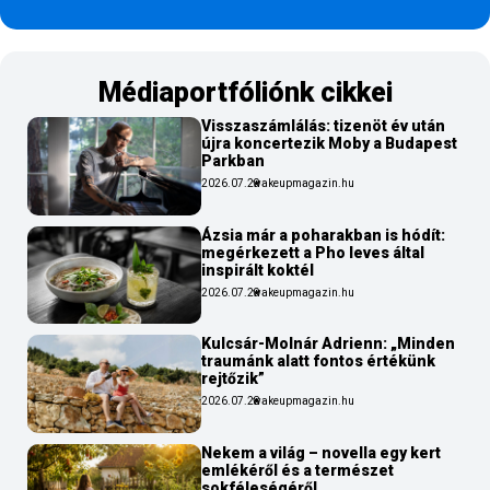
Médiaportfóliónk cikkei
Visszaszámlálás: tizenöt év után
újra koncertezik Moby a Budapest
Parkban
2026.07.29
wakeupmagazin.hu
Ázsia már a poharakban is hódít:
megérkezett a Pho leves által
inspirált koktél
2026.07.29
wakeupmagazin.hu
Kulcsár-Molnár Adrienn: „Minden
traumánk alatt fontos értékünk
rejtőzik”
2026.07.28
wakeupmagazin.hu
Nekem a világ – novella egy kert
emlékéről és a természet
sokféleségéről