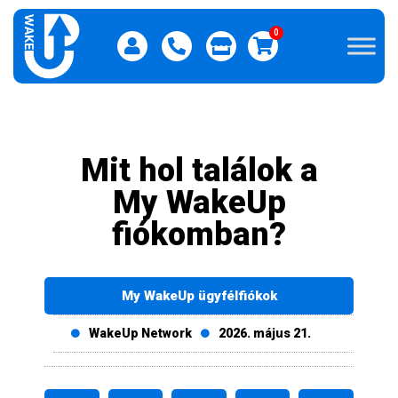
0
Mit hol találok a
My WakeUp
fiókomban?
My WakeUp ügyfélfiókok
WakeUp Network
2026. május 21.