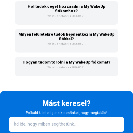
Hol tudok céget hozzáadni a My WakeUp
fiókomhoz?
WakeUp Network
2026.05.21.
Milyen felületekre tudok bejelentkezni My WakeUp
fiókkal?
WakeUp Network
2026.05.21.
Hogyan tudom törölni a My WakeUp fiókomat?
WakeUp Network
2026.05.21.
Mást keresel?
Próbáld ki intelligens keresőnket, hogy megtaláld!