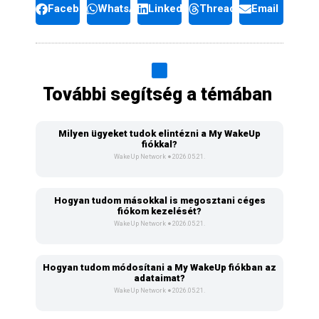
Facebook
WhatsApp
LinkedIn
Threads
Email
További segítség a témában
Milyen ügyeket tudok elintézni a My WakeUp
fiókkal?
WakeUp Network
2026.05.21.
Hogyan tudom másokkal is megosztani céges
fiókom kezelését?
WakeUp Network
2026.05.21.
Hogyan tudom módosítani a My WakeUp fiókban az
adataimat?
WakeUp Network
2026.05.21.