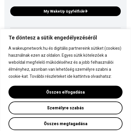
My WakeUp ügyfélfiók
Te döntesz a sütik engedélyezéséről
Ez is a WakeUp
A wakeupnetwork.hu és digitális partnereink sütiket (cookies)
Kapcsolódj a WakeUp-hoz!
használnak ezen az oldalon. Egyes sütik kötelezőek a
weboldal megfelelő működéséhez és a jobb felhasználói
élményhez, azonban van lehetőség személyre szabni a
Dokumentáció
cookie-kat. További részleteket ide kattintva olvashatsz:
Összes elfogadása
Személyre szabás
Minden jog fenntartva! © WakeUp Network 2015-2026 by Marczinka Mátyás
Adatvédelmi és cookie beállítások
Összes megtagadása