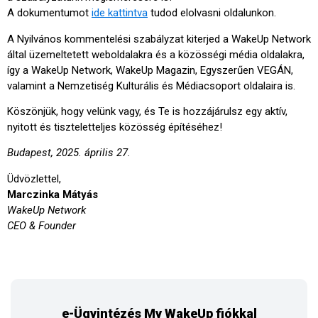
A dokumentumot
ide kattintva
tudod elolvasni oldalunkon.
A Nyilvános kommentelési szabályzat kiterjed a WakeUp Network
által üzemeltetett weboldalakra és a közösségi média oldalakra,
így a WakeUp Network, WakeUp Magazin, Egyszerűen VEGÁN,
valamint a Nemzetiség Kulturális és Médiacsoport oldalaira is.
Köszönjük, hogy velünk vagy, és Te is hozzájárulsz egy aktív,
nyitott és tiszteletteljes közösség építéséhez!
Budapest, 2025. április 27.
Üdvözlettel,
Marczinka Mátyás
WakeUp Network
CEO & Founder
e-Ügyintézés My WakeUp fiókkal