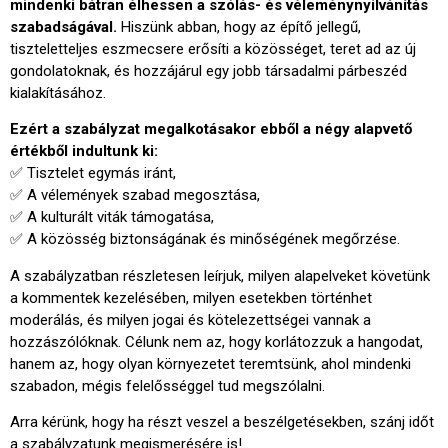
mindenki bátran élhessen a szólás- és véleménynyilvánítás
szabadságával.
Hiszünk abban, hogy az építő jellegű,
tiszteletteljes eszmecsere erősíti a közösséget, teret ad az új
gondolatoknak, és hozzájárul egy jobb társadalmi párbeszéd
kialakításához.
Ezért a szabályzat megalkotásakor ebből a négy alapvető
értékből indultunk ki:
✅ Tisztelet egymás iránt,
✅ A vélemények szabad megosztása,
✅ A kulturált viták támogatása,
✅ A közösség biztonságának és minőségének megőrzése.
A szabályzatban részletesen leírjuk, milyen alapelveket követünk
a kommentek kezelésében, milyen esetekben történhet
moderálás, és milyen jogai és kötelezettségei vannak a
hozzászólóknak. Célunk nem az, hogy korlátozzuk a hangodat,
hanem az, hogy olyan környezetet teremtsünk, ahol mindenki
szabadon, mégis felelősséggel tud megszólalni.
Arra kérünk, hogy ha részt veszel a beszélgetésekben, szánj időt
a szabályzatunk megismerésére is!