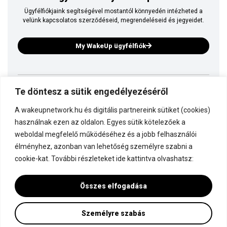
Ügyfélfiókjaink segítségével mostantól könnyedén intézheted a
velünk kapcsolatos szerződéseid, megrendeléseid és jegyeidet.
My WakeUp ügyfélfiók
Te döntesz a sütik engedélyezéséről
Ez is a WakeUp
A wakeupnetwork.hu és digitális partnereink sütiket (cookies)
Kapcsolódj a WakeUp-hoz!
használnak ezen az oldalon. Egyes sütik kötelezőek a
weboldal megfelelő működéséhez és a jobb felhasználói
élményhez, azonban van lehetőség személyre szabni a
Dokumentáció
cookie-kat. További részleteket ide kattintva olvashatsz:
Összes elfogadása
Személyre szabás