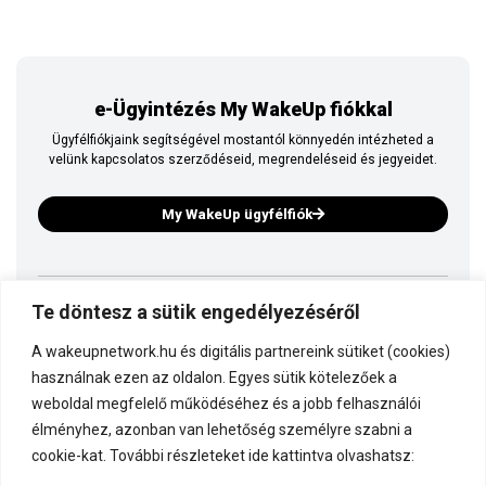
e-Ügyintézés My WakeUp fiókkal
Ügyfélfiókjaink segítségével mostantól könnyedén intézheted a
velünk kapcsolatos szerződéseid, megrendeléseid és jegyeidet.
My WakeUp ügyfélfiók
Te döntesz a sütik engedélyezéséről
Ez is a WakeUp
A wakeupnetwork.hu és digitális partnereink sütiket (cookies)
Kapcsolódj a WakeUp-hoz!
használnak ezen az oldalon. Egyes sütik kötelezőek a
weboldal megfelelő működéséhez és a jobb felhasználói
élményhez, azonban van lehetőség személyre szabni a
Dokumentáció
cookie-kat. További részleteket ide kattintva olvashatsz: