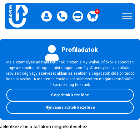
0
Profiladatok
Ide a személyes adataid kerülnek, hiszen a My WakeUp fiókok elsősorban
úgy azonosítanak téged, mint magánszemély. Amennyiben van általad
képviselt cég vagy szervezet abban az esetben a cégadatok oldalon tudod
kezelni azokat. A megrendeléseid alapértelmezetten magánszemélyként
érkeznek meg hozzánk.
Cégadatok kezelése
Nyilvános adatok kezelése
Jelentkezz be a tartalom megtekintéséhez.