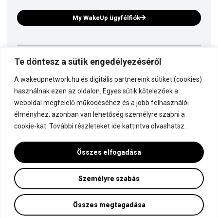
My WakeUp ügyfélfiók
Te döntesz a sütik engedélyezéséről
Ez is a WakeUp
A wakeupnetwork.hu és digitális partnereink sütiket (cookies)
Kapcsolódj a WakeUp-hoz!
használnak ezen az oldalon. Egyes sütik kötelezőek a
weboldal megfelelő működéséhez és a jobb felhasználói
élményhez, azonban van lehetőség személyre szabni a
Dokumentáció
cookie-kat. További részleteket ide kattintva olvashatsz:
Összes elfogadása
Személyre szabás
Minden jog fenntartva! © WakeUp Network 2015-2026 by Marczinka Mátyás
Adatvédelmi és cookie beállítások
Összes megtagadása