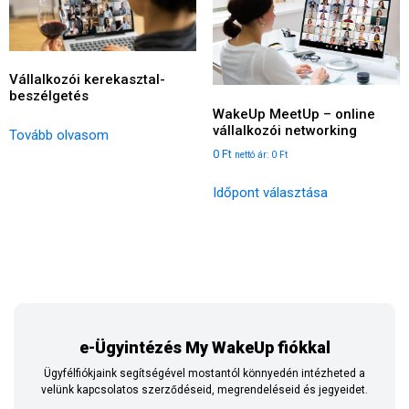
Vállalkozói kerekasztal-
beszélgetés
WakeUp MeetUp – online
vállalkozói networking
Tovább olvasom
0
Ft
nettó ár:
0
Ft
Időpont választása
e-Ügyintézés My WakeUp fiókkal
Ügyfélfiókjaink segítségével mostantól könnyedén intézheted a
velünk kapcsolatos szerződéseid, megrendeléseid és jegyeidet.