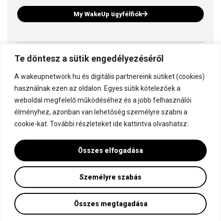
My WakeUp ügyfélfiók
Te döntesz a sütik engedélyezéséről
Ez is a WakeUp
A wakeupnetwork.hu és digitális partnereink sütiket (cookies)
Kapcsolódj a WakeUp-hoz!
használnak ezen az oldalon. Egyes sütik kötelezőek a
weboldal megfelelő működéséhez és a jobb felhasználói
élményhez, azonban van lehetőség személyre szabni a
Dokumentáció
cookie-kat. További részleteket ide kattintva olvashatsz:
Összes elfogadása
Személyre szabás
Minden jog fenntartva! © WakeUp Network 2015-2026 by Marczinka Mátyás
Adatvédelmi és cookie beállítások
Összes megtagadása