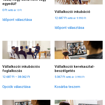
egyedül!
0
Ft
nettó ár:
0
Ft
Vállalkozói inkubáció
12.687
Ft
nettó ár:
9.990
Ft
Időpont választása
Időpont választása
Vállalkozói inkubációs
Vállalkozói kerekasztal-
foglalkozás
beszélgetés
12.687
Ft
–
38.062
Ft
5.067
Ft
nettó ár:
3.990
Ft
Opciók választása
Kosárba teszem