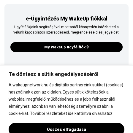
e-Ügyintézés My WakeUp fiókkal
Ügyfélfiókjaink segítségével mostantól könnyedén intézheted a
velünk kapcsolatos szerződéseid, megrendeléseid és jegyeidet.
My WakeUp ügyfélfiók
Ez is a WakeUp
Te döntesz a sütik engedélyezéséről
A wakeupnetwork.hu és digitális partnereink sütiket (cookies)
Kapcsolódj a WakeUp-hoz!
használnak ezen az oldalon. Egyes sütik kötelezőek a
weboldal megfelelő működéséhez és a jobb felhasználói
élményhez, azonban van lehetőség személyre szabni a
Dokumentáció
cookie-kat. További részleteket ide kattintva olvashatsz:
Összes elfogadása