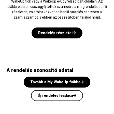
WakeUp fiók vagy a WakeUp e-Ügyfélszolgált oldalain. Az
alábbi oldalon összegyűjtöttük számodra a megrendelésed fő
részleteit, valamint közvetlen banki átutalás esetében a
számlaszámot is ebben az összesítőben találod majd.
Rendelés részletei
A rendelés azonosító adatai
Tovább a My WakeUp fiókba
Új rendelés leadása