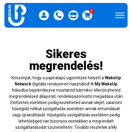
0
Sikeres
megrendelés!
Köszönjük, hogy a papíralapú ügyintézés helyett a
WakeUp
Network
digitális rendszereit használod! A
My WakeUp
fiókodba bejelentkezve mostantól bármikor ellenőrizheted
megrendelésed állapotát, rendelésazonosító megadása után.
Előfizetés esetében pedig kezelheted annak idejét, valamint
hűségidő nélküli szolgáltatás esetében annak lemondását
vagy újraindítását. Hűségidős szolgáltatás esetében pedig
lehetőséged van bizonyos esetekben a megrendelt
szolgáltatásodat szüneteltetni. További részletek a My