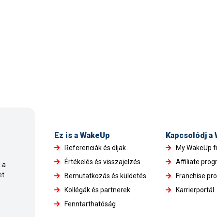
Ez is a WakeUp
Kapcsolódj a
Referenciák és díjak
My WakeUp f
Értékelés és visszajelzés
Affiliate pro
 a
t.
Bemutatkozás és küldetés
Franchise pr
Kollégák és partnerek
Karrierportál
Fenntarthatóság