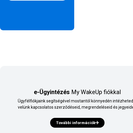
e-Ügyintézés
My WakeUp fiókkal
Ügyfélfiókjaink segítségével mostantól könnyedén intézheted
velünk kapcsolatos szerződéseid, megrendeléseid és jegyeide
További információk