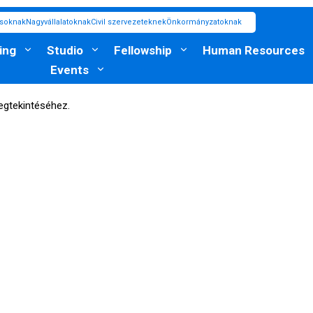
ásoknak
Nagyvállalatoknak
Civil szervezeteknek
Önkormányzatoknak
ing
Studio
Fellowship
Human Resources
Events
egtekintéséhez.