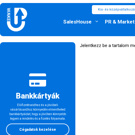
Kis- és középvállalkoz
SalesHouse
PR & Market
Jelentkezz be a tartalom m
Bankkártyák
Előfizetéseidhez és a jövőbeli
vásárlásaidhoz könnyedén elmentheted
bankkártyáidat, hogy a jövőben könnyebb
legyen a rendelés és a fizetés folyamata.
Cégadatok kezelése