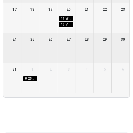
17
18
19
20
21
22
23
11
WakeUp MeetUp – online vállalkozói networking
13
Vállalkozói inkubáció
24
25
26
27
28
29
30
31
1
2
3
4
5
6
8
258-as Fellowship meghívóigénylés