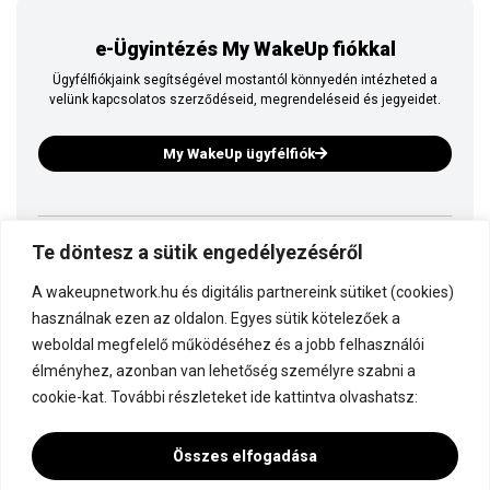
e-Ügyintézés My WakeUp fiókkal
Ügyfélfiókjaink segítségével mostantól könnyedén intézheted a
velünk kapcsolatos szerződéseid, megrendeléseid és jegyeidet.
My WakeUp ügyfélfiók
Te döntesz a sütik engedélyezéséről
Ez is a WakeUp
A wakeupnetwork.hu és digitális partnereink sütiket (cookies)
Kapcsolódj a WakeUp-hoz!
használnak ezen az oldalon. Egyes sütik kötelezőek a
weboldal megfelelő működéséhez és a jobb felhasználói
élményhez, azonban van lehetőség személyre szabni a
Dokumentáció
cookie-kat. További részleteket ide kattintva olvashatsz:
Összes elfogadása