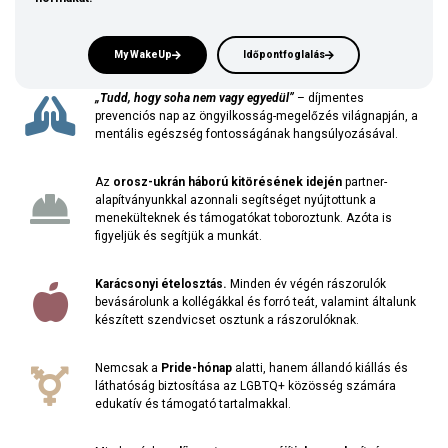
My WakeUp
Időpontfoglalás
„Tudd, hogy soha nem vagy egyedül”
– díjmentes
prevenciós nap az öngyilkosság-megelőzés világnapján, a
mentális egészség fontosságának hangsúlyozásával.
Az
orosz-ukrán háború kitörésének idején
partner-
alapítványunkkal azonnali segítséget nyújtottunk a
menekülteknek és támogatókat toboroztunk. Azóta is
figyeljük és segítjük a munkát.
Karácsonyi ételosztás.
Minden
év végén rászorulók
bevásárolunk a kollégákkal és forró teát, valamint általunk
készített szendvicset osztunk a rászorulóknak.
Nemcsak a
Pride-hónap
alatti, hanem állandó kiállás és
láthatóság biztosítása az LGBTQ+ közösség számára
edukatív és támogató tartalmakkal.