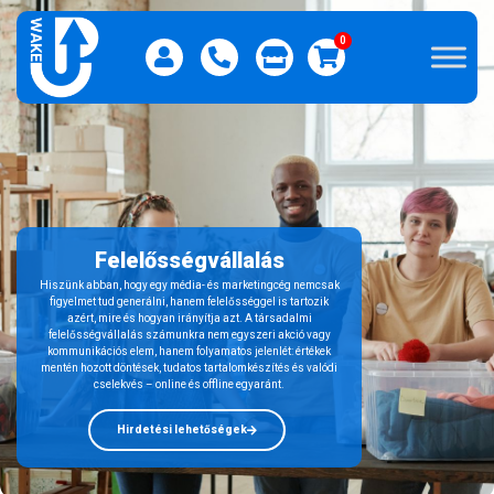
0
Felelősségvállalás
Hiszünk abban, hogy egy média- és marketingcég nemcsak
figyelmet tud generálni, hanem felelősséggel is tartozik
azért, mire és hogyan irányítja azt. A társadalmi
felelősségvállalás számunkra nem egyszeri akció vagy
kommunikációs elem, hanem folyamatos jelenlét: értékek
mentén hozott döntések, tudatos tartalomkészítés és valódi
cselekvés – online és offline egyaránt.
Hirdetési lehetőségek