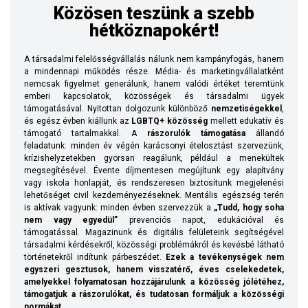
Közösen teszünk a szebb
hétköznapokért!
A társadalmi felelősségvállalás nálunk nem kampányfogás, hanem
a mindennapi működés része. Média- és marketingvállalatként
nemcsak figyelmet generálunk, hanem valódi értéket teremtünk
emberi kapcsolatok, közösségek és társadalmi ügyek
támogatásával. Nyitottan dolgozunk különböző
nemzetiségekkel
,
és egész évben kiállunk az
LGBTQ+ közösség
mellett edukatív és
támogató tartalmakkal.
A
rászorulók támogatása
állandó
feladatunk: minden év végén karácsonyi ételosztást szervezünk,
krízishelyzetekben gyorsan reagálunk, például a menekültek
megsegítésével. Évente díjmentesen megújítunk egy alapítvány
vagy iskola honlapját, és rendszeresen biztosítunk megjelenési
lehetőséget civil kezdeményezéseknek.
Mentális egészség terén
is aktívak vagyunk: minden évben szervezzük a
„Tudd, hogy soha
nem vagy egyedül”
prevenciós napot, edukációval és
támogatással. Magazinunk és digitális felületeink segítségével
társadalmi kérdésekről, közösségi problémákról és kevésbé látható
történetekről indítunk párbeszédet.
Ezek a tevékenységek nem
egyszeri gesztusok, hanem visszatérő, éves cselekedetek,
amelyekkel folyamatosan hozzájárulunk a közösség jólétéhez,
támogatjuk a rászorulókat, és tudatosan formáljuk a közösségi
normákat.