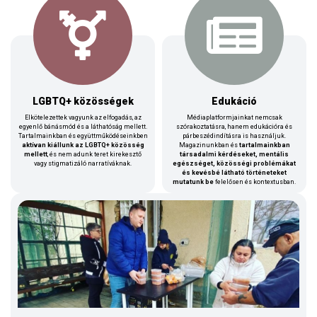
LGBTQ+ közösségek
Edukáció
Elkötelezettek vagyunk az elfogadás, az
Médiaplatformjainkat nemcsak
egyenlő bánásmód és a láthatóság mellett.
szórakoztatásra, hanem edukációra és
Tartalmainkban és együttműködéseinkben
párbeszédindításra is használjuk.
aktívan kiállunk az LGBTQ+ közösség
Magazinunkban és
tartalmainkban
mellett
, és nem adunk teret kirekesztő
társadalmi kérdéseket, mentális
vagy stigmatizáló narratíváknak.
egészséget, közösségi problémákat
és kevésbé látható történeteket
mutatunk be
felelősen és kontextusban.