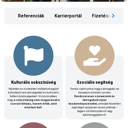
Referenciák
Karrierportál
Fizetési lehető
Kulturális sokszínűség
Szociális segítség
Nyitottan és tisztelettel működünk együtt
Fontos számunkra, hogy a támogatás ne
különböző nemzetiségekkel és kulturális
maradjon elméleti szinten.
hátterű közösségekkel. Hiszünk abban,
Rendszeresen szervezünk és
hogy
a sokszínűség nem magyarázatra
támogatunk olyan
szoruló kihívás, hanem érték, amit
kezdeményezéseket,
amelyek közvetlen
erősíteni kell.
segítséget nyújtanak rászorulóknak –
legyen szó ételosztásról vagy
adománygyűjtésről.