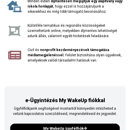
Minden évben
díjmentesen megújítjuk egy alapítvány vagy
iskola honlapját
, hogy ezzel is hozzájáruljunk a
sikereikhez és még több támogató bevonásához.
Különféle tematikus és regionális közösségeket
üzemeltetünk online, melyekben díjmentes lehetőséget
adunk állás, valamint egyéb hirdetések feladására.
Civil és
nonprofit kezdeményezések támogatása
médiamegjelenéssel.
Felület biztosítása olyan ügyeknek,
amelyeknek valódi társadalmi hatásuk van.
e-Ügyintézés My WakeUp fiókkal
Ügyfélfiókjaink segítségével mostantól könnyedén intézheted a
velünk kapcsolatos szerződéseid, megrendeléseid és jegyeidet.
My WakeUp ügyfélfiók