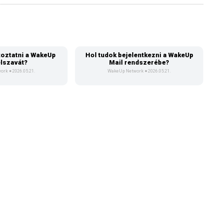
oztatni a WakeUp
Hol tudok bejelentkezni a WakeUp
elszavát?
Mail rendszerébe?
work
2026.05.21.
WakeUp Network
2026.05.21.