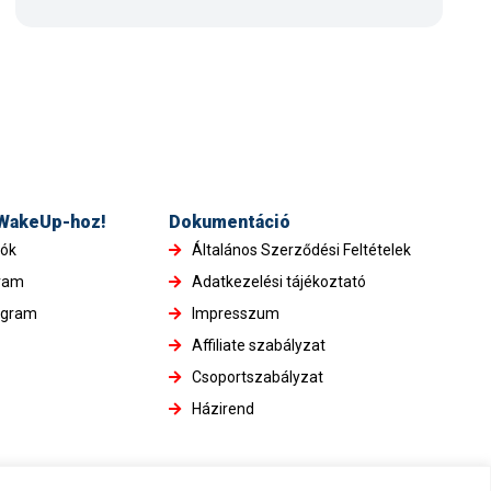
 WakeUp-hoz!
Dokumentáció
iók
Általános Szerződési Feltételek
gram
Adatkezelési tájékoztató
ogram
Impresszum
Affiliate szabályzat
Csoportszabályzat
Házirend