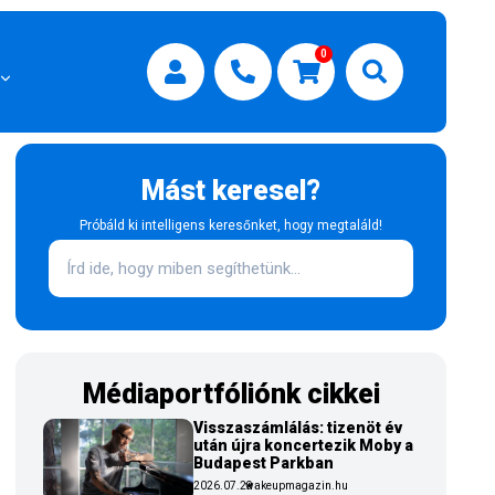
0
Mást keresel?
Próbáld ki intelligens keresőnket, hogy megtaláld!
Médiaportfóliónk cikkei
Visszaszámlálás: tizenöt év
után újra koncertezik Moby a
Budapest Parkban
2026.07.29
wakeupmagazin.hu