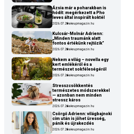
Ázsia már a poharakban is
hódít: megérkezett a Pho
leves által inspirált koktél
2026.07.29
wakeupmagazin.hu
Kulcsár-Molnár Adrienn:
„Minden traumánk alatt
fontos értékünk rejtőzik”
2026.07.28
wakeupmagazin.hu
Nekem a világ – novella egy
kert emlékéről és a
természet sokféleségéről
2026.07.26
wakeupmagazin.hu
Stresszcsökkentés
természetes módszerekkel
— azonban nem minden
stressz káros
2026.07.26
wakeupmagazin.hu
Csörgő Adrienn: világbajnoki
cím után is jöhet üresség,
pánik és újrakezdés
2026.07.25
wakeupmagazin.hu