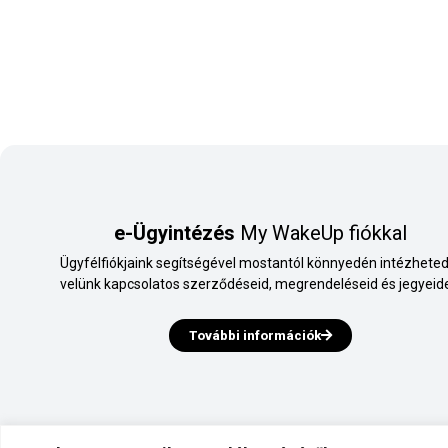
e-Ügyintézés
My WakeUp fiókkal
Ügyfélfiókjaink segítségével mostantól könnyedén intézheted
velünk kapcsolatos szerződéseid, megrendeléseid és jegyeide
További információk