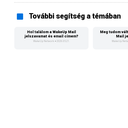
További segítség a témában
Hol találom a WakeUp Mail
Meg tudom vált
jelszavamat és email címem?
Mail j
WakeUp Network
2026.05.21.
WakeUp Net