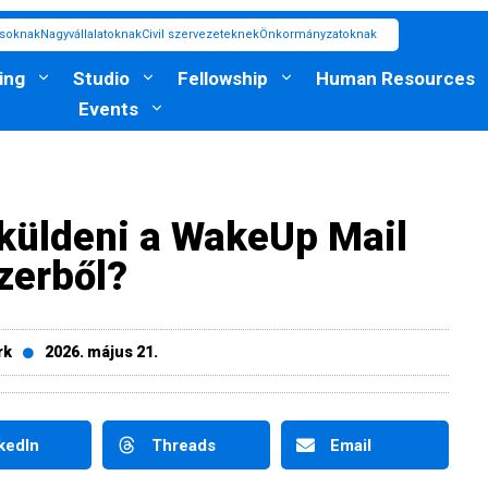
ásoknak
Nagyvállalatoknak
Civil szervezeteknek
Önkormányzatoknak
ing
Studio
Fellowship
Human Resources
Events
küldeni a WakeUp Mail
zerből?
rk
2026. május 21.
kedIn
Threads
Email