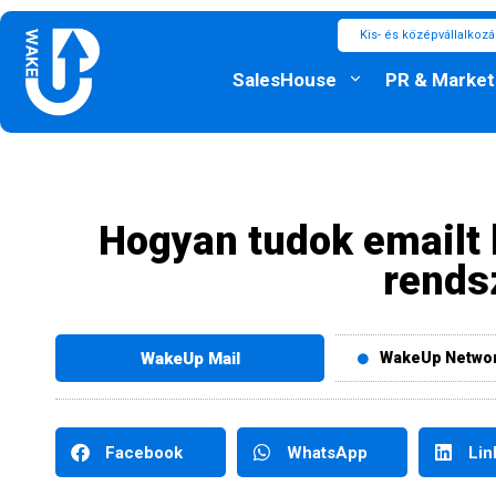
Kis- és középvállalkoz
SalesHouse
PR & Market
Hogyan tudok emailt 
rends
WakeUp Mail
WakeUp Netwo
Facebook
WhatsApp
Lin