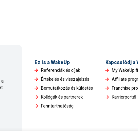
Ez is a WakeUp
Kapcsolódj a
Referenciák és díjak
My WakeUp f
Értékelés és visszajelzés
Affiliate pro
 a
t.
Bemutatkozás és küldetés
Franchise pr
Kollégák és partnerek
Karrierportál
Fenntarthatóság