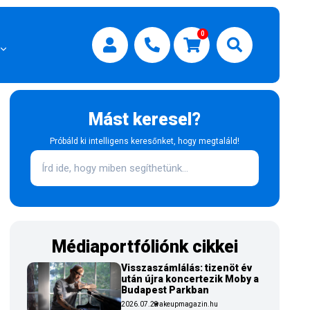
0
Mást keresel?
Próbáld ki intelligens keresőnket, hogy megtaláld!
Médiaportfóliónk cikkei
Visszaszámlálás: tizenöt év
után újra koncertezik Moby a
Budapest Parkban
2026.07.29
wakeupmagazin.hu