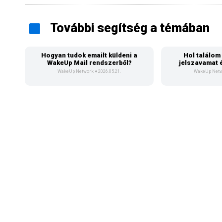
További segítség a témában
Hogyan tudok emailt küldeni a
Hol találom
WakeUp Mail rendszerből?
jelszavamat 
WakeUp Network
2026.05.21.
WakeUp Net