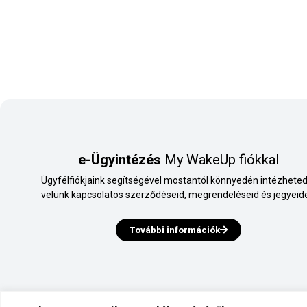
e-Ügyintézés
My WakeUp fiókkal
Ügyfélfiókjaink segítségével mostantól könnyedén intézheted
velünk kapcsolatos szerződéseid, megrendeléseid és jegyeide
További információk