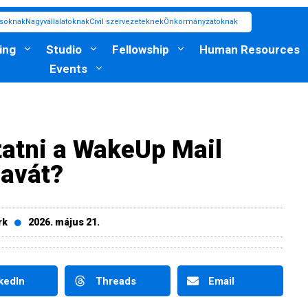
ásoknak
Nagyvállalatoknak
Civil szervezeteknek
Önkormányzatoknak
ing
Studio
Fellowship
Human Resources
Events
atni a WakeUp Mail
zavát?
rk
2026. május 21.
kedIn
Threads
Email