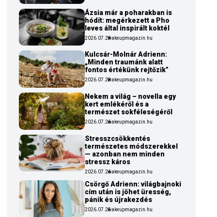
Ázsia már a poharakban is
hódít: megérkezett a Pho
leves által inspirált koktél
2026.07.29
wakeupmagazin.hu
Kulcsár-Molnár Adrienn:
„Minden traumánk alatt
fontos értékünk rejtőzik”
2026.07.28
wakeupmagazin.hu
Nekem a világ – novella egy
kert emlékéről és a
természet sokféleségéről
2026.07.26
wakeupmagazin.hu
Stresszcsökkentés
természetes módszerekkel
— azonban nem minden
stressz káros
2026.07.26
wakeupmagazin.hu
Csörgő Adrienn: világbajnoki
cím után is jöhet üresség,
pánik és újrakezdés
2026.07.25
wakeupmagazin.hu