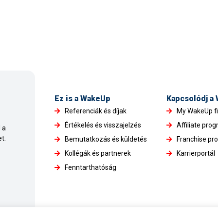
Ez is a WakeUp
Kapcsolódj a
Referenciák és díjak
My WakeUp f
Értékelés és visszajelzés
Affiliate pro
 a
t.
Bemutatkozás és küldetés
Franchise pr
Kollégák és partnerek
Karrierportál
Fenntarthatóság