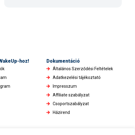
 WakeUp-hoz!
Dokumentáció
iók
Általános Szerződési Feltételek
gram
Adatkezelési tájékoztató
ogram
Impresszum
Affiliate szabályzat
Csoportszabályzat
Házirend