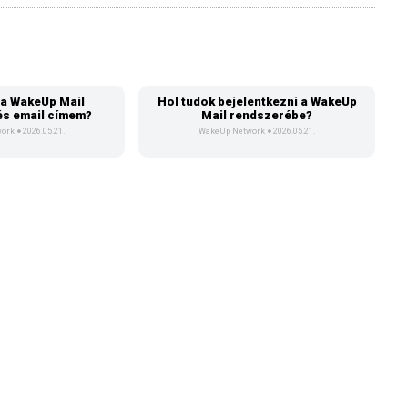
 a WakeUp Mail
Hol tudok bejelentkezni a WakeUp
és email címem?
Mail rendszerébe?
work
2026.05.21.
WakeUp Network
2026.05.21.