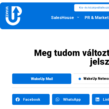
Kis- és középvállalkoz
SalesHouse
PR & Market
Meg tudom változt
jels
WakeUp Mail
WakeUp Netwo
Facebook
WhatsApp
Lin