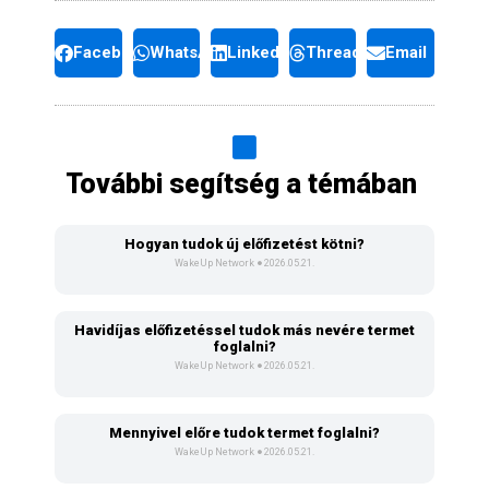
Facebook
WhatsApp
LinkedIn
Threads
Email
További segítség a témában
Hogyan tudok új előfizetést kötni?
WakeUp Network
2026.05.21.
Havidíjas előfizetéssel tudok más nevére termet
foglalni?
WakeUp Network
2026.05.21.
Mennyivel előre tudok termet foglalni?
WakeUp Network
2026.05.21.