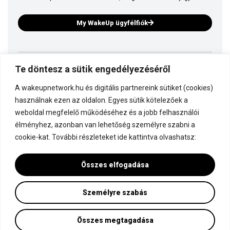
My WakeUp ügyfélfiók
Te döntesz a sütik engedélyezéséről
Ez is a WakeUp
A wakeupnetwork.hu és digitális partnereink sütiket (cookies)
Kapcsolódj a WakeUp-hoz!
használnak ezen az oldalon. Egyes sütik kötelezőek a
weboldal megfelelő működéséhez és a jobb felhasználói
élményhez, azonban van lehetőség személyre szabni a
Dokumentáció
cookie-kat. További részleteket ide kattintva olvashatsz:
Összes elfogadása
Személyre szabás
Minden jog fenntartva! © WakeUp Network 2015-2026 by Marczinka Mátyás
Adatvédelmi és cookie beállítások
Összes megtagadása