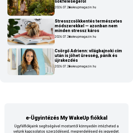
sokféleségéről
2026.07.26
wakeupmagazin.hu
Stresszcsökkentés természetes
módszerekkel — azonban nem
minden stressz káros
2026.07.26
wakeupmagazin.hu
Csörgő Adrienn: világbajnoki cím
után is jöhet üresség, pánik és
újrakezdés
2026.07.25
wakeupmagazin.hu
e-Ügyintézés My WakeUp fiókkal
Ügyfélfiókjaink segítségével mostantól könnyedén intézheted a
velünk kapcsolatos szerződéseid, megrendeléseid és jegyeidet.