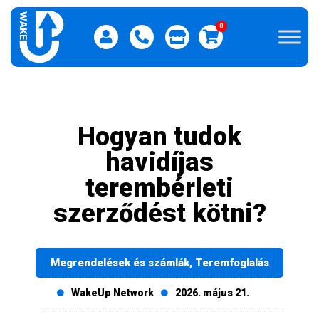
0
Hogyan tudok
havidíjas
terembérleti
szerződést kötni?
Megrendelések és számlák
,
Teremfoglalás
WakeUp Network
2026. május 21.