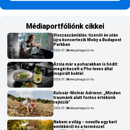
Médiaportfóliónk cikkei
Visszaszámlálás: tizenöt év után
újra koncertezik Moby a Budapest
Parkban
2026.07.29
wakeupmagazin.hu
Ázsia már a poharakban is hódít:
megérkezett a Pho leves által
inspirált koktél
2026.07.29
wakeupmagazin.hu
Kulcsár-Molnár Adrienn: „Minden
traumánk alatt fontos értékünk
rejtőzik”
2026.07.28
wakeupmagazin.hu
Nekem a világ – novella egy kert
emlékéről és a természet