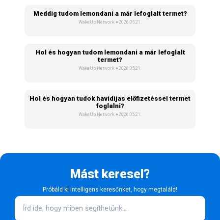
Meddig tudom lemondani a már lefoglalt termet?
WakeUp Network
2026.05.21.
Hol és hogyan tudom lemondani a már lefoglalt
termet?
WakeUp Network
2026.05.21.
Hol és hogyan tudok havidíjas előfizetéssel termet
foglalni?
WakeUp Network
2026.05.21.
Mást keresel?
Próbáld ki intelligens keresőnket, hogy megtaláld!