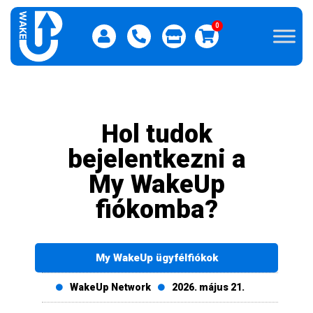
0
Hol tudok
bejelentkezni a
My WakeUp
fiókomba?
My WakeUp ügyfélfiókok
WakeUp Network
2026. május 21.