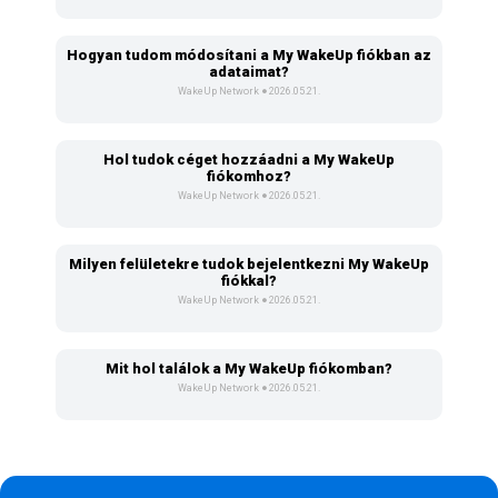
Hogyan tudom módosítani a My WakeUp fiókban az
adataimat?
WakeUp Network
2026.05.21.
Hol tudok céget hozzáadni a My WakeUp
fiókomhoz?
WakeUp Network
2026.05.21.
Milyen felületekre tudok bejelentkezni My WakeUp
fiókkal?
WakeUp Network
2026.05.21.
Mit hol találok a My WakeUp fiókomban?
WakeUp Network
2026.05.21.