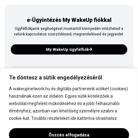
e-Ügyintézés My WakeUp fiókkal
Ügyfélfiókjaink segítségével mostantól könnyedén intézheted a
velünk kapcsolatos szerződéseid, megrendeléseid és jegyeidet.
My WakeUp ügyfélfiók
Ez is a WakeUp
Te döntesz a sütik engedélyezéséről
A wakeupnetwork.hu és digitális partnereink sütiket (cookies)
Kapcsolódj a WakeUp-hoz!
használnak ezen az oldalon. Egyes sütik kötelezőek a
weboldal megfelelő működéséhez és a jobb felhasználói
élményhez, azonban van lehetőség személyre szabni a
Dokumentáció
cookie-kat. További részleteket ide kattintva olvashatsz:
Összes elfogadása