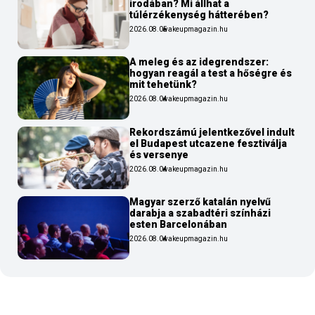
irodában? Mi állhat a
túlérzékenység hátterében?
2026.08.05
wakeupmagazin.hu
A meleg és az idegrendszer:
hogyan reagál a test a hőségre és
mit tehetünk?
2026.08.04
wakeupmagazin.hu
Rekordszámú jelentkezővel indult
el Budapest utcazene fesztiválja
és versenye
2026.08.04
wakeupmagazin.hu
Magyar szerző katalán nyelvű
darabja a szabadtéri színházi
esten Barcelonában
2026.08.04
wakeupmagazin.hu