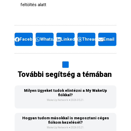
feltöltés alatt
Facebook
WhatsApp
LinkedIn
Threads
Email
További segítség a témában
Milyen ügyeket tudok elintézni a My WakeUp
fiókkal?
WakeUp Network
2026.05.21.
Hogyan tudom másokkal is megosztani céges
fiókom kezelését?
WakeUp Network
2026.05.21.