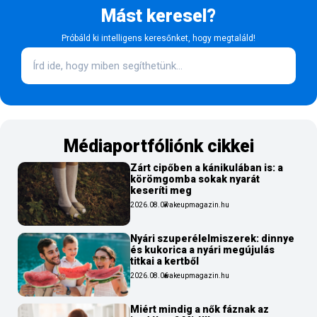
Mást keresel?
Próbáld ki intelligens keresőnket, hogy megtaláld!
Médiaportfóliónk cikkei
Zárt cipőben a kánikulában is: a
körömgomba sokak nyarát
keseríti meg
2026.08.07
wakeupmagazin.hu
Nyári szuperélelmiszerek: dinnye
és kukorica a nyári megújulás
titkai a kertből
2026.08.06
wakeupmagazin.hu
Miért mindig a nők fáznak az