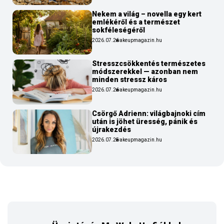
Nekem a világ – novella egy kert
emlékéről és a természet
sokféleségéről
2026.07.26
wakeupmagazin.hu
Stresszcsökkentés természetes
módszerekkel — azonban nem
minden stressz káros
2026.07.26
wakeupmagazin.hu
Csörgő Adrienn: világbajnoki cím
után is jöhet üresség, pánik és
újrakezdés
2026.07.25
wakeupmagazin.hu