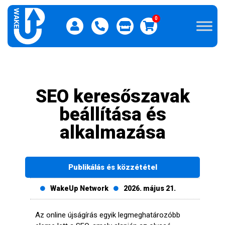
0
SEO keresőszavak
beállítása és
alkalmazása
Publikálás és közzététel
WakeUp Network
2026. május 21.
Az online újságírás egyik legmeghatározóbb