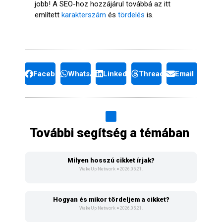
jobb! A SEO-hoz hozzájárul továbbá az itt
említett
karakterszám
és
tördelés
is.
Facebook
WhatsApp
LinkedIn
Threads
Email
További segítség a témában
Milyen hosszú cikket írjak?
WakeUp Network
2026.05.21.
Hogyan és mikor tördeljem a cikket?
WakeUp Network
2026.05.21.