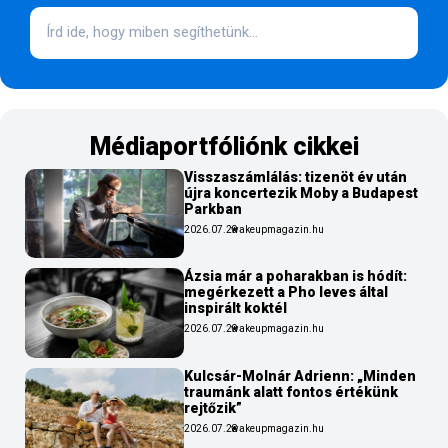
Médiaportfóliónk cikkei
Visszaszámlálás: tizenöt év után
újra koncertezik Moby a Budapest
Parkban
2026.07.29
wakeupmagazin.hu
Ázsia már a poharakban is hódít:
megérkezett a Pho leves által
inspirált koktél
2026.07.29
wakeupmagazin.hu
Kulcsár-Molnár Adrienn: „Minden
traumánk alatt fontos értékünk
rejtőzik”
2026.07.28
wakeupmagazin.hu