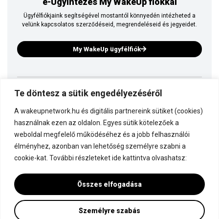
e-Ügyintézés My WakeUp fiókkal
Ügyfélfiókjaink segítségével mostantól könnyedén intézheted a
velünk kapcsolatos szerződéseid, megrendeléseid és jegyeidet.
My WakeUp ügyfélfiók
Te döntesz a sütik engedélyezéséről
Ez is a WakeUp
A wakeupnetwork.hu és digitális partnereink sütiket (cookies)
Kapcsolódj a WakeUp-hoz!
használnak ezen az oldalon. Egyes sütik kötelezőek a
weboldal megfelelő működéséhez és a jobb felhasználói
élményhez, azonban van lehetőség személyre szabni a
Dokumentáció
cookie-kat. További részleteket ide kattintva olvashatsz:
Összes elfogadása
Személyre szabás