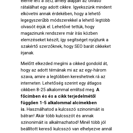
eleme lett a SEO, amely alapján az olvasó
rátalálhat egy adott cikkre. Igyekszünk mindent
elkövetni annak érdekében, hogy a lehető
legegyszerűbb módszerekkel a lehető legtöbb
olvasót érjük el. Lehetővé tettük, hogy
magazinunk rendszere már írás közben
elemzéseket készít, így segítséget nyújtunk a
szakértő szerzőknek, hogy SEO barát cikkeket
írjanak.
Mielőtt elkezded megírni a cikked gondold át,
hogy az adott témának mi az az egy-három
szava, amire a legtöbben kereshetnek rá az
interneten. Lehetőség szerint egy átlagos
cikkben 8-25 alkalommal említsd meg.
A
főcímben és és a cikk terjedelmétől
függően 1-5 alkalommal alcímekben
is.
Használhatod a kulcsszó szinonimáit is
bátran! Akár több kulcsszót és annak
szinonimáit is alkalmazhatod! Minél több jól
beállított kereső kulcsszó van elhelyezve annál