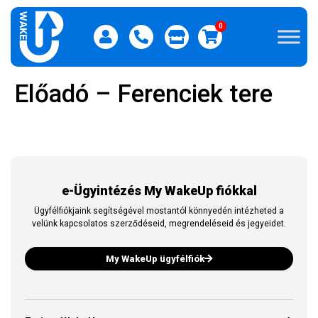
0
Előadó – Ferenciek tere
e-Ügyintézés My WakeUp fiókkal
Ügyfélfiókjaink segítségével mostantól könnyedén intézheted a
velünk kapcsolatos szerződéseid, megrendeléseid és jegyeidet.
My WakeUp ügyfélfiók