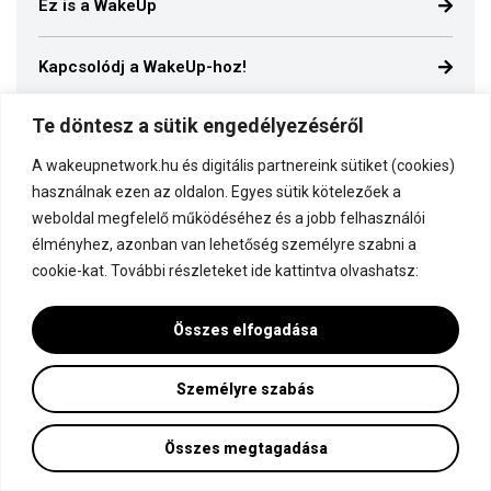
Ez is a WakeUp
Kapcsolódj a WakeUp-hoz!
Te döntesz a sütik engedélyezéséről
Dokumentáció
A wakeupnetwork.hu és digitális partnereink sütiket (cookies)
használnak ezen az oldalon. Egyes sütik kötelezőek a
weboldal megfelelő működéséhez és a jobb felhasználói
élményhez, azonban van lehetőség személyre szabni a
cookie-kat. További részleteket ide kattintva olvashatsz:
Minden jog fenntartva! © WakeUp Network 2015-2026 by Marczinka Mátyás
Adatvédelmi és cookie beállítások
Összes elfogadása
Személyre szabás
Összes megtagadása