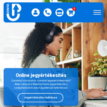
0
Online jegyértékesítés
Eseményt szervezel és szeretnél jegyeket értékesíteni?
Akkor válaszd a WakeUp Events jegyértékesítési
szolgáltatását és adj el jegyeket pár kattintással.
Jegyértékesítés indítása