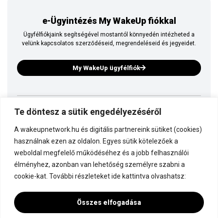
e-Ügyintézés My WakeUp fiókkal
Ügyfélfiókjaink segítségével mostantól könnyedén intézheted a
velünk kapcsolatos szerződéseid, megrendeléseid és jegyeidet.
My WakeUp ügyfélfiók
Te döntesz a sütik engedélyezéséről
Ez is a WakeUp
A wakeupnetwork.hu és digitális partnereink sütiket (cookies)
Kapcsolódj a WakeUp-hoz!
használnak ezen az oldalon. Egyes sütik kötelezőek a
weboldal megfelelő működéséhez és a jobb felhasználói
élményhez, azonban van lehetőség személyre szabni a
Dokumentáció
cookie-kat. További részleteket ide kattintva olvashatsz:
Összes elfogadása