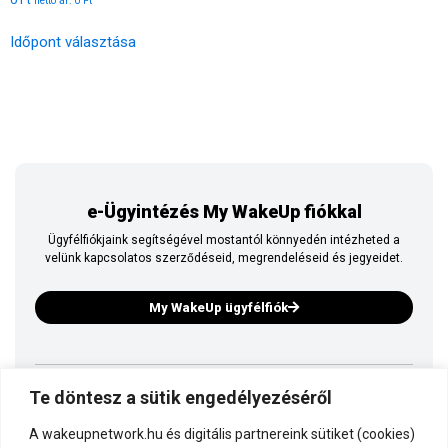
nettó ár:
0
Ft
Időpont választása
e-Ügyintézés My WakeUp fiókkal
Ügyfélfiókjaink segítségével mostantól könnyedén intézheted a
velünk kapcsolatos szerződéseid, megrendeléseid és jegyeidet.
My WakeUp ügyfélfiók
Te döntesz a sütik engedélyezéséről
Ez is a WakeUp
A wakeupnetwork.hu és digitális partnereink sütiket (cookies)