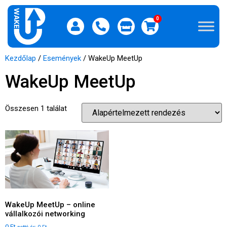
0
Kezdőlap
/
Események
/ WakeUp MeetUp
WakeUp MeetUp
Összesen 1 találat
WakeUp MeetUp – online
vállalkozói networking
0
Ft