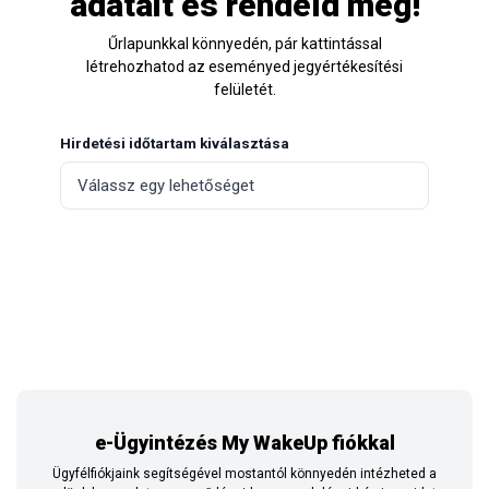
adatait és rendeld meg!
Űrlapunkkal könnyedén, pár kattintással
létrehozhatod az eseményed jegyértékesítési
felületét.
Hirdetési időtartam kiválasztása
e-Ügyintézés My WakeUp fiókkal
Ügyfélfiókjaink segítségével mostantól könnyedén intézheted a