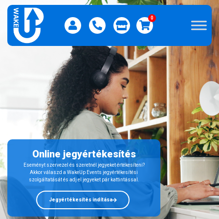
0
Online jegyértékesítés
Eseményt szervezel és szeretnél jegyeket értékesíteni?
Akkor válaszd a WakeUp Events jegyértékesítési
szolgáltatását és adj el jegyeket pár kattintással.
Jegyértékesítés indítása