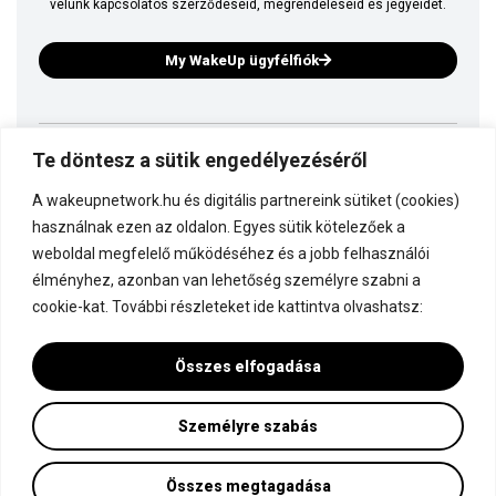
velünk kapcsolatos szerződéseid, megrendeléseid és jegyeidet.
My WakeUp ügyfélfiók
Te döntesz a sütik engedélyezéséről
Ez is a WakeUp
A wakeupnetwork.hu és digitális partnereink sütiket (cookies)
Kapcsolódj a WakeUp-hoz!
használnak ezen az oldalon. Egyes sütik kötelezőek a
weboldal megfelelő működéséhez és a jobb felhasználói
élményhez, azonban van lehetőség személyre szabni a
Dokumentáció
cookie-kat. További részleteket ide kattintva olvashatsz:
Összes elfogadása
Személyre szabás
Minden jog fenntartva! © WakeUp Network 2015-2026 by Marczinka Mátyás
Adatvédelmi és cookie beállítások
Összes megtagadása