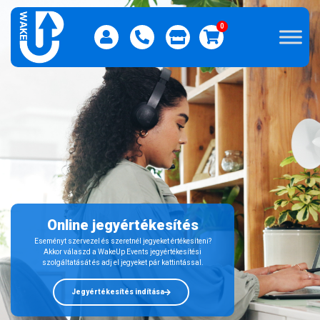
0
Online jegyértékesítés
Eseményt szervezel és szeretnél jegyeket értékesíteni?
Akkor válaszd a WakeUp Events jegyértékesítési
szolgáltatását és adj el jegyeket pár kattintással.
Jegyértékesítés indítása