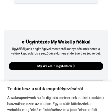
e-Ügyintézés My WakeUp fiókkal
Ügyfélfiókjaink segítségével mostantól könnyedén intézheted a
velünk kapcsolatos szerződéseid, megrendeléseid és jegyeidet.
My WakeUp ügyfélfiók
Te döntesz a sütik engedélyezéséről
Ez is a WakeUp
A wakeupnetwork.hu és digitális partnereink sütiket (cookies)
Kapcsolódj a WakeUp-hoz!
használnak ezen az oldalon. Egyes sütik kötelezőek a
weboldal megfelelő működéséhez és a jobb felhasználói