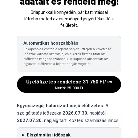
adatait és rendeld meg!
Űrlapunkkal könnyedén, pár kattintással
létrehozhatod az eseményed jegyértékesítési
felületét.
Automatikus hosszabbítás
Bekapcsolás esetén a lejárat napján létrejön a következő
időszak várható számlája, és sikeres fizetés után az
előfizetés meghosszabbodik. Kikapcsolt állapotban az
egyszeri előfizetés a lejárat napján véget ér.
Új előfizetés rendelése
|
31.750 Ft
/ év
Nettó: 25.000 Ft
Egyösszegű, határozott idejű előfizetés.
A
szolgáltatás időszaka
2026.07.30.
napjától
2027.07.30.
napjáig tart. Köztes számlázás nincs.
Elszámolási időszak