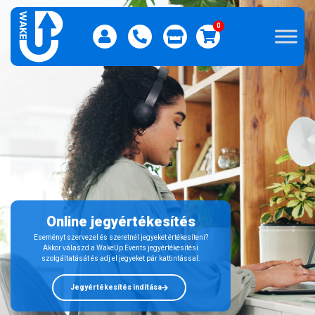
0
Online jegyértékesítés
Eseményt szervezel és szeretnél jegyeket értékesíteni?
Akkor válaszd a WakeUp Events jegyértékesítési
szolgáltatását és adj el jegyeket pár kattintással.
Jegyértékesítés indítása