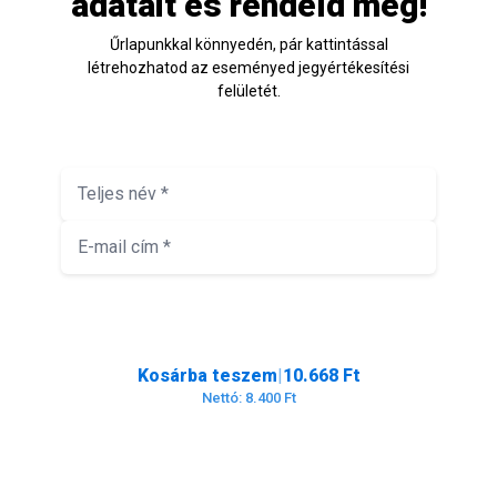
adatait és rendeld meg!
Űrlapunkkal könnyedén, pár kattintással
létrehozhatod az eseményed jegyértékesítési
felületét.
1. Jegy tulajdonosának adatai
+ Új résztvevő hozzáadása
Kosárba teszem
|
10.668 Ft
Nettó: 8.400 Ft