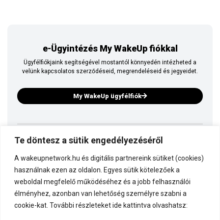
e-Ügyintézés My WakeUp fiókkal
Ügyfélfiókjaink segítségével mostantól könnyedén intézheted a
velünk kapcsolatos szerződéseid, megrendeléseid és jegyeidet.
My WakeUp ügyfélfiók
Te döntesz a sütik engedélyezéséről
Ez is a WakeUp
A wakeupnetwork.hu és digitális partnereink sütiket (cookies)
Kapcsolódj a WakeUp-hoz!
használnak ezen az oldalon. Egyes sütik kötelezőek a
weboldal megfelelő működéséhez és a jobb felhasználói
élményhez, azonban van lehetőség személyre szabni a
Dokumentáció
cookie-kat. További részleteket ide kattintva olvashatsz: