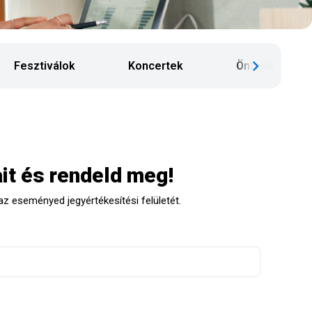
Fesztiválok
Koncertek
Önfejlesztés
it és rendeld meg!
az eseményed jegyértékesítési felületét.