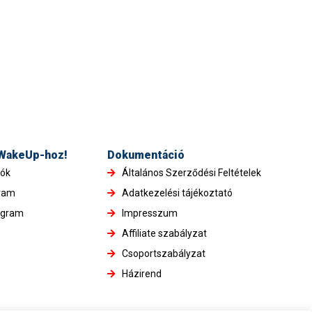
 WakeUp-hoz!
Dokumentáció
iók
Általános Szerződési Feltételek
gram
Adatkezelési tájékoztató
ogram
Impresszum
Affiliate szabályzat
Csoportszabályzat
Házirend