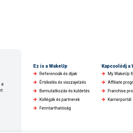
Ez is a WakeUp
Kapcsolódj a
Referenciák és díjak
My WakeUp f
Értékelés és visszajelzés
Affiliate pro
 a
t.
Bemutatkozás és küldetés
Franchise pr
Kollégák és partnerek
Karrierportál
Fenntarthatóság