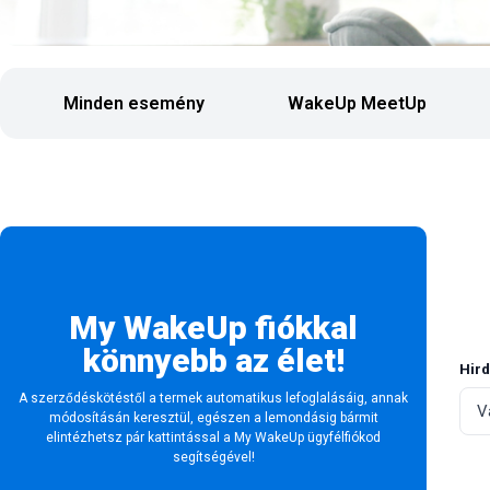
Minden esemény
WakeUp MeetUp
My WakeUp fiókkal
könnyebb az élet!
Hird
A szerződéskötéstől a termek automatikus lefoglalásáig, annak
módosításán keresztül, egészen a lemondásig bármit
elintézhetsz pár kattintással a My WakeUp ügyfélfiókod
segítségével!