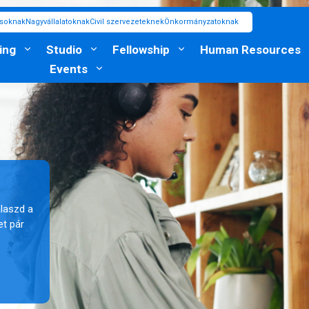
ásoknak
Nagyvállalatoknak
Civil szervezeteknek
Önkormányzatoknak
ing
Studio
Fellowship
Human Resources
Events
álaszd a
et pár