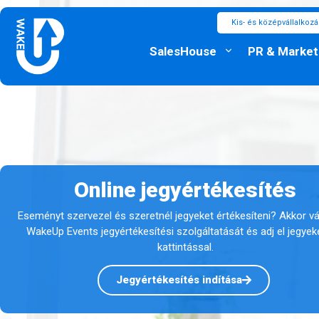
Kis- és középvállalkoz
SalesHouse
PR & Market
Online jegyértékesítés
Eseményt szervezel és szeretnél jegyeket értékesíteni? Akkor v
WakeUp Events jegyértékesítési szolgáltatását és adj el jegyek
kattintással.
Jegyértékesítés indítása