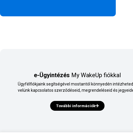
e-Ügyintézés
My WakeUp fiókkal
Ügyfélfiókjaink segítségével mostantól könnyedén intézheted
velünk kapcsolatos szerződéseid, megrendeléseid és jegyeide
További információk