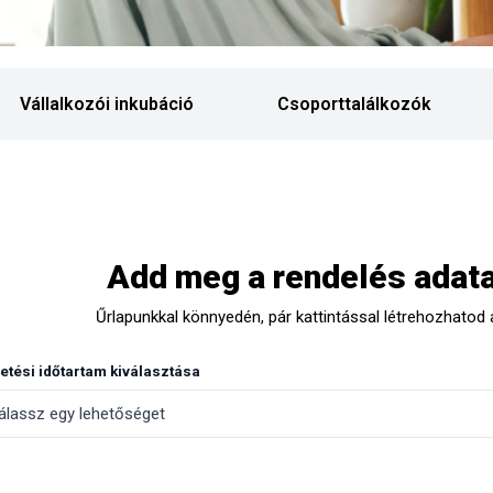
Vállalkozói inkubáció
Csoporttalálkozók
Add meg a rendelés adata
Űrlapunkkal könnyedén, pár kattintással létrehozhatod 
etési időtartam kiválasztása