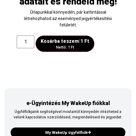
adatait és rendeld meg!
Űrlapunkkal könnyedén, pár kattintással
létrehozhatod az eseményed jegyértékesítési
felületét.
Kosárba teszem
|
1 Ft
Nettó: 1 Ft
e-Ügyintézés My WakeUp fiókkal
Ügyfélfiókjaink segítségével mostantól könnyedén intézheted a
velünk kapcsolatos szerződéseid, megrendeléseid és jegyeidet.
My WakeUp ügyfélfiók