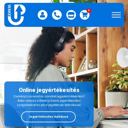
0
Online jegyértékesítés
Eseményt szervezel és szeretnél jegyeket értékesíteni?
Akkor válaszd a WakeUp Events jegyértékesítési
szolgáltatását és adj el jegyeket pár kattintással.
Jegyértékesítés indítása