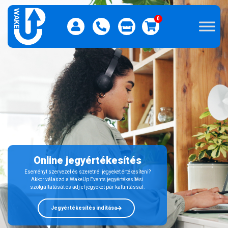
0
Online jegyértékesítés
Eseményt szervezel és szeretnél jegyeket értékesíteni?
Akkor válaszd a WakeUp Events jegyértékesítési
szolgáltatását és adj el jegyeket pár kattintással.
Jegyértékesítés indítása