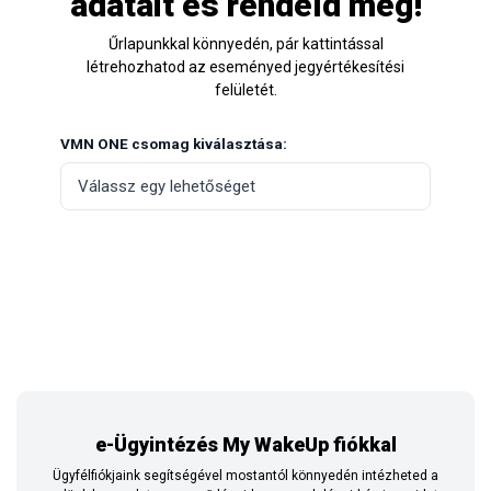
adatait és rendeld meg!
Űrlapunkkal könnyedén, pár kattintással
létrehozhatod az eseményed jegyértékesítési
felületét.
VMN ONE csomag kiválasztása:
e-Ügyintézés My WakeUp fiókkal
Ügyfélfiókjaink segítségével mostantól könnyedén intézheted a