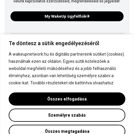
velünk kapcsolatos szerződéseid, megrendeléseid és jegyeidet.
My WakeUp ügyfélfiók
Te döntesz a sütik engedélyezéséről
Ez is a WakeUp
A wakeupnetwork.hu és digitális partnereink sütiket (cookies)
Kapcsolódj a WakeUp-hoz!
használnak ezen az oldalon. Egyes sütik kötelezőek a
weboldal megfelelő működéséhez és a jobb felhasználói
élményhez, azonban van lehetőség személyre szabni a
Dokumentáció
cookie-kat. További részleteket ide kattintva olvashatsz:
Összes elfogadása
Személyre szabás
Minden jog fenntartva! © WakeUp Network 2015-2026 by Marczinka Mátyás
Adatvédelmi és cookie beállítások
Összes megtagadása