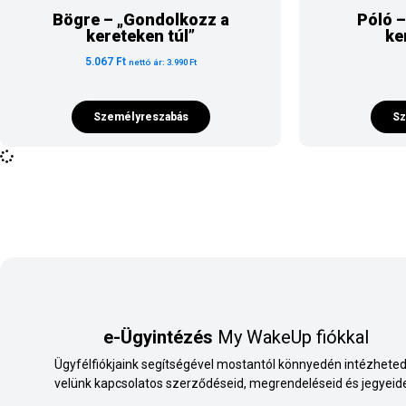
Bögre – „Gondolkozz a
Póló 
kereteken túl”
ke
5.067
Ft
nettó ár:
3.990
Ft
Személyreszabás
Sz
e-Ügyintézés
My WakeUp fiókkal
Ügyfélfiókjaink segítségével mostantól könnyedén intézheted
velünk kapcsolatos szerződéseid, megrendeléseid és jegyeide