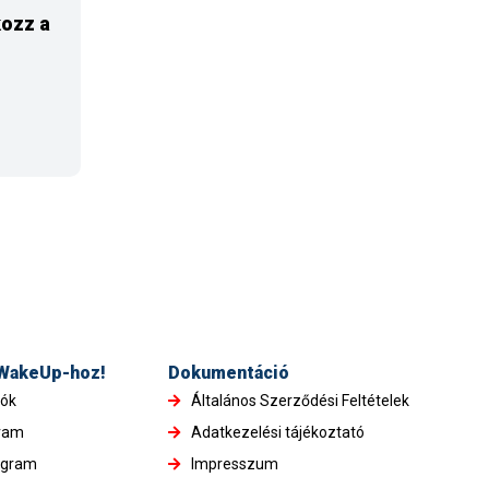
ozz a
 WakeUp-hoz!
Dokumentáció
iók
Általános Szerződési Feltételek
gram
Adatkezelési tájékoztató
ogram
Impresszum