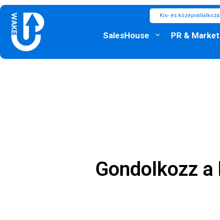
Kis- és középvállalkoz
SalesHouse
PR & Market
Gondolkozz a 