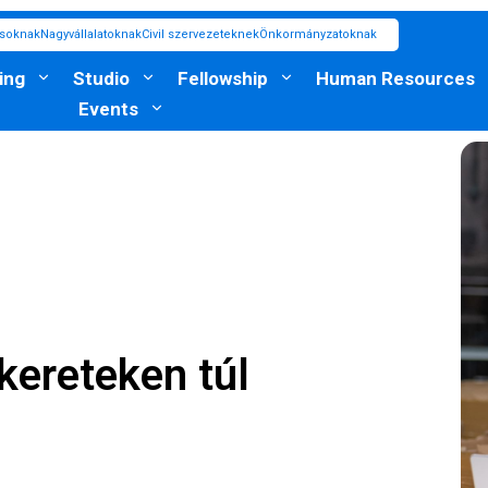
ásoknak
Nagyvállalatoknak
Civil szervezeteknek
Önkormányzatoknak
ing
Studio
Fellowship
Human Resources
Events
kereteken túl