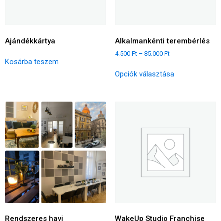
Ajándékkártya
Alkalmankénti terembérlés
4.500
Ft
–
85.000
Ft
Kosárba teszem
Opciók választása
Rendszeres havi
WakeUp Studio Franchise