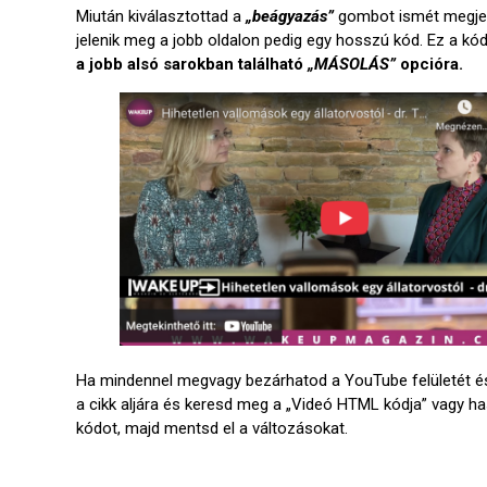
Miután kiválasztottad a
„beágyazás”
gombot ismét megjelen
jelenik meg a jobb oldalon pedig egy hosszú kód. Ez a k
a jobb alsó sarokban található
„MÁSOLÁS”
opcióra.
Ha mindennel megvagy bezárhatod a YouTube felületét és m
a cikk aljára és keresd meg a „Videó HTML kódja” vagy ha
kódot, majd mentsd el a változásokat.