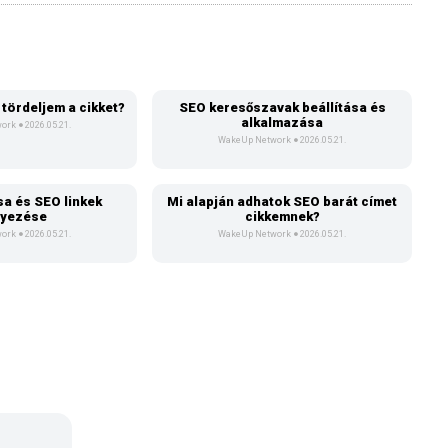
tördeljem a cikket?
SEO keresőszavak beállítása és
alkalmazása
work
2026.05.21.
WakeUp Network
2026.05.21.
sa és SEO linkek
Mi alapján adhatok SEO barát címet
lyezése
cikkemnek?
work
2026.05.21.
WakeUp Network
2026.05.21.