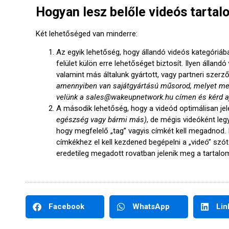
Hogyan lesz belőle videós tartal
Két lehetőséged van minderre:
Az egyik lehetőség, hogy állandó videós kategóriáb
felület külön erre lehetőséget biztosít. Ilyen állandó
valamint más általunk gyártott, vagy partneri sze
amennyiben van sajátgyártású műsorod, melyet meg
velünk a sales@wakeupnetwork.hu címen és kérd aj
A második lehetőség, hogy a videód optimálisan jel
egészség vagy bármi más)
, de mégis videóként leg
hogy megfelelő „tag” vagyis címkét kell megadnod. 
címkékhez el kell kezdened begépelni a „videó” sz
eredetileg megadott rovatban jelenik meg a tartalom,
Facebook
WhatsApp
Lin