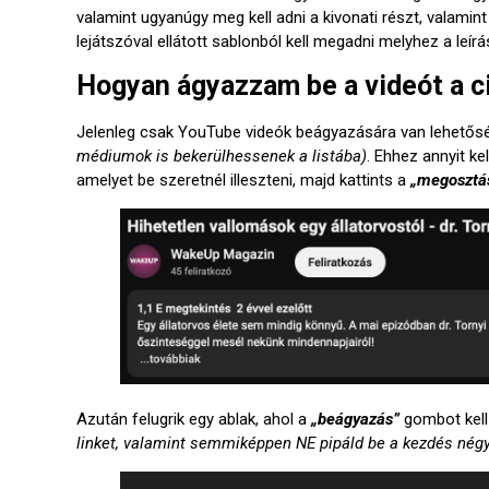
valamint ugyanúgy meg kell adni a kivonati részt, valamint
lejátszóval ellátott sablonból kell megadni melyhez a leí
Hogyan ágyazzam be a videót a 
Jelenleg csak YouTube videók beágyazására van lehetősé
médiumok is bekerülhessenek a listába)
. Ehhez annyit ke
amelyet be szeretnél illeszteni, majd kattints a
„megosztá
Azután felugrik egy ablak, ahol a
„beágyazás”
gombot kell
linket, valamint semmiképpen NE pipáld be a kezdés négy