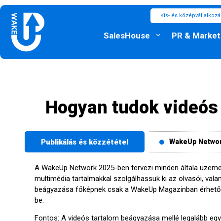
Kis- és középvállalkoz
SalesHouse
PR & Market
Hogyan tudok videós 
Publikálás és közzététel
WakeUp Netwo
A WakeUp Network 2025-ben tervezi minden általa üzemelt
multimédia tartalmakkal szolgálhassuk ki az olvasói, valam
beágyazása főképnek csak a WakeUp Magazinban érhető el,
be.
Fontos: A videós tartalom beágyazása mellé legalább eg