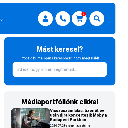
0
Mást keresel?
Próbáld ki intelligens keresőnket, hogy megtaláld!
Médiaportfóliónk cikkei
Visszaszámlálás: tizenöt év
után újra koncertezik Moby a
Budapest Parkban
2026.07.29
wakeupmagazin.hu