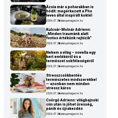
Ázsia már a poharakban is
hódít: megérkezett a Pho
leves által inspirált koktél
2026.07.29
wakeupmagazin.hu
Kulcsár-Molnár Adrienn:
„Minden traumánk alatt
fontos értékünk rejtőzik”
2026.07.28
wakeupmagazin.hu
Nekem a világ – novella egy
kert emlékéről és a
természet sokféleségéről
2026.07.26
wakeupmagazin.hu
Stresszcsökkentés
természetes módszerekkel
— azonban nem minden
stressz káros
2026.07.26
wakeupmagazin.hu
Csörgő Adrienn: világbajnoki
cím után is jöhet üresség,
pánik és újrakezdés
2026.07.25
wakeupmagazin.hu