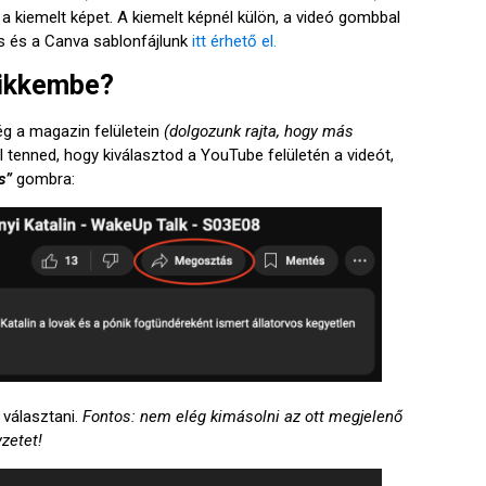
 a kiemelt képet. A kiemelt képnél külön, a videó gombbal
rás és a Canva sablonfájlunk
itt érhető el.
cikkembe?
g a magazin felületein
(dolgozunk rajta, hogy más
ll tenned, hogy kiválasztod a YouTube felületén a videót,
s”
gombra:
 választani.
Fontos: nem elég kimásolni az ott megjelenő
zetet!