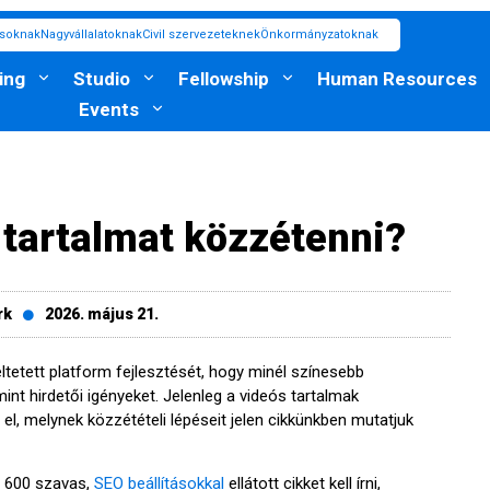
ásoknak
Nagyvállalatoknak
Civil szervezeteknek
Önkormányzatoknak
ing
Studio
Fellowship
Human Resources
Events
tartalmat közzétenni?
rk
2026. május 21.
etett platform fejlesztését, hogy minél színesebb
int hirdetői igényeket. Jelenleg a videós tartalmak
 melynek közzétételi lépéseit jelen cikkünkben mutatjuk
y 600 szavas,
SEO beállításokkal
ellátott cikket kell írni,