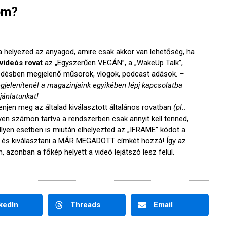
om?
a helyezed az anyagod, amire csak akkor van lehetőség, ha
videós rovat
az „Egyszerűen VEGÁN”, a „WakeUp Talk”,
rződésben megjelenő műsorok, vlogok, podcast adások.
–
jelenítenél a magazinjaink egyikében lépj kapcsolatba
ánlatunkat!
enjen meg az általad kiválasztott általános rovatban
(pl.:
yen számon tartva a rendszerben csak annyit kell tenned,
Ilyen esetben is miután elhelyezted az „IFRAME” kódot a
ót és kiválasztani a MÁR MEGADOTT címkét hozzá! Így az
 azonban a főkép helyett a videó lejátszó lesz felül.
kedIn
Threads
Email