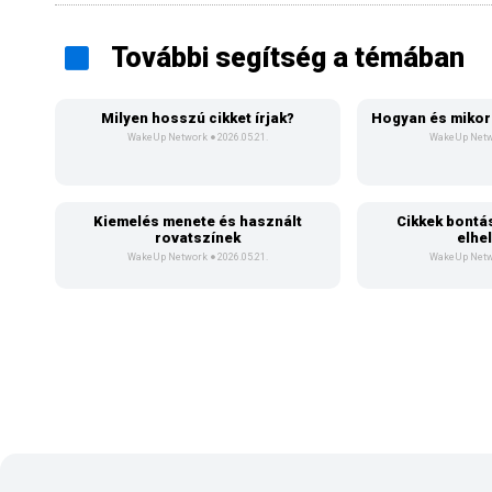
További segítség a témában
Milyen hosszú cikket írjak?
Hogyan és mikor 
WakeUp Network
2026.05.21.
WakeUp Net
Kiemelés menete és használt
Cikkek bontá
rovatszínek
elhe
WakeUp Network
2026.05.21.
WakeUp Net