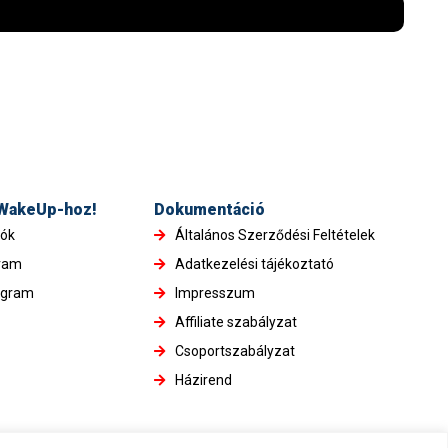
 WakeUp-hoz!
Dokumentáció
iók
Általános Szerződési Feltételek
gram
Adatkezelési tájékoztató
ogram
Impresszum
Affiliate szabályzat
Csoportszabályzat
Házirend