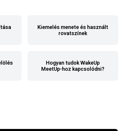
ítása
Kiemelés menete és használt
rovatszínek
lölés
Hogyan tudok WakeUp
MeetUp-hoz kapcsolódni?