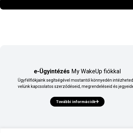
e-Ügyintézés
My WakeUp fiókkal
Ügyfélfiókjaink segítségével mostantól könnyedén intézheted
velünk kapcsolatos szerződéseid, megrendeléseid és jegyeide
További információk