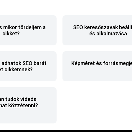
 mikor tördeljem a
SEO keresőszavak beáll
cikket?
és alkalmazása
n adhatok SEO barát
Képméret és forrásmegje
et cikkemnek?
n tudok videós
mat közzétenni?