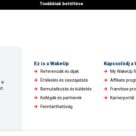
Továbbiak betöltése
Ez is a WakeUp
Kapcsolódj a
Referenciák és díjak
My WakeUp f
Értékelés és visszajelzés
Affiliate pro
 a
t.
Bemutatkozás és küldetés
Franchise pr
Kollégák és partnerek
Karrierportál
Fenntarthatóság