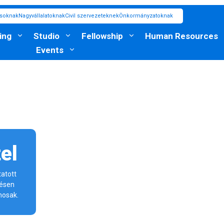
ásoknak
Nagyvállalatoknak
Civil szervezeteknek
Önkormányzatoknak
ing
Studio
Fellowship
Human Resources
Events
el
atott
tésen
nosak.