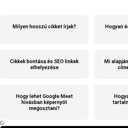
Milyen hosszú cikket írjak?
Hogyan és
Cikkek bontása és SEO linkek
Mi alapjá
elhelyezése
cím
Hogy lehet Google Meet
Hogya
hívásban képernyőt
tartal
megosztani?