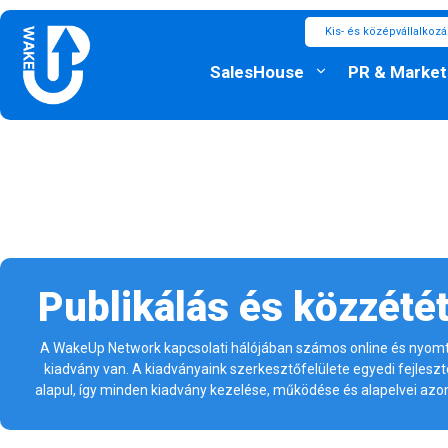
Kis- és középvállalkoz
SalesHouse
PR & Market
Publikálás és közzétét
A WakeUp Network kapcsolati hálójában számos online és nyomt
kiadvány van. A kiadványaink szerkesztőfelülete egyedi fejlesz
alapul, így minden kiadvány kezelése, működése és alapelvei azo