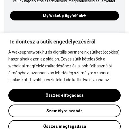
velünk kapcsolatos szerződéseid, megrendeléseid és jegyeidet.
My WakeUp ügyfélfiók
Te döntesz a sütik engedélyezéséről
Ez is a WakeUp
A wakeupnetwork.hu és digitális partnereink sütiket (cookies)
Kapcsolódj a WakeUp-hoz!
használnak ezen az oldalon. Egyes sütik kötelezőek a
weboldal megfelelő működéséhez és a jobb felhasználói
élményhez, azonban van lehetőség személyre szabni a
Dokumentáció
cookie-kat. További részleteket ide kattintva olvashatsz:
Összes elfogadása
Személyre szabás
Minden jog fenntartva! © WakeUp Network 2015-2026 by Marczinka Mátyás
Adatvédelmi és cookie beállítások
Összes megtagadása