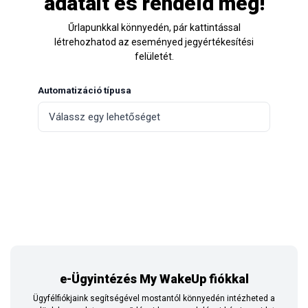
adatait és rendeld meg!
Űrlapunkkal könnyedén, pár kattintással
létrehozhatod az eseményed jegyértékesítési
felületét.
Automatizáció típusa
e-Ügyintézés My WakeUp fiókkal
Ügyfélfiókjaink segítségével mostantól könnyedén intézheted a