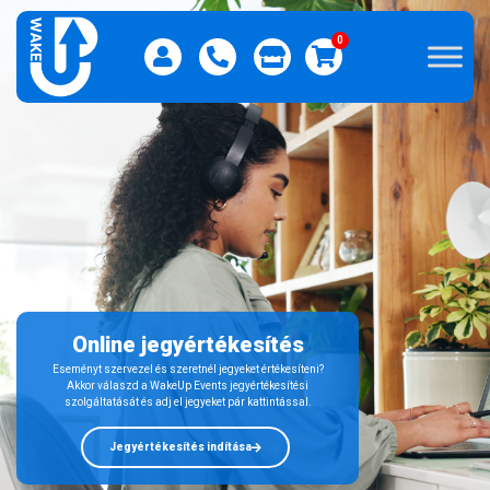
0
Online jegyértékesítés
Eseményt szervezel és szeretnél jegyeket értékesíteni?
Akkor válaszd a WakeUp Events jegyértékesítési
szolgáltatását és adj el jegyeket pár kattintással.
Jegyértékesítés indítása