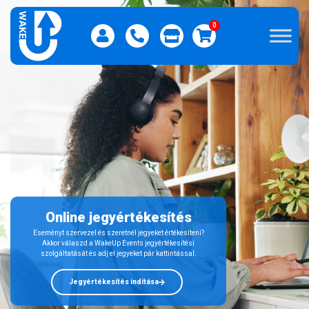
0
Online jegyértékesítés
Eseményt szervezel és szeretnél jegyeket értékesíteni?
Akkor válaszd a WakeUp Events jegyértékesítési
szolgáltatását és adj el jegyeket pár kattintással.
Jegyértékesítés indítása