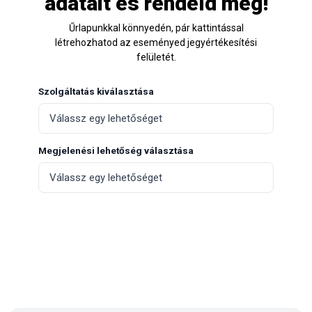
adatait és rendeld meg!
Űrlapunkkal könnyedén, pár kattintással
létrehozhatod az eseményed jegyértékesítési
felületét.
Szolgáltatás kiválasztása
Megjelenési lehetőség választása