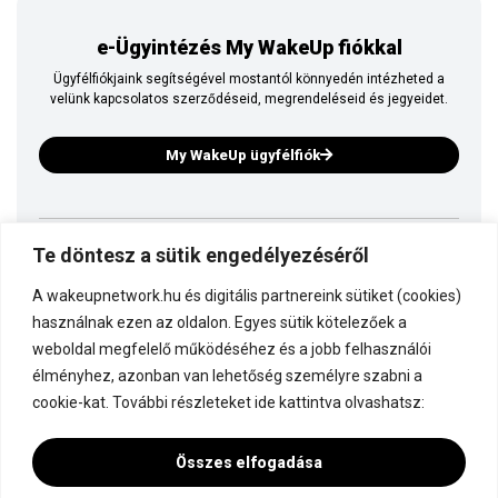
e-Ügyintézés My WakeUp fiókkal
Ügyfélfiókjaink segítségével mostantól könnyedén intézheted a
velünk kapcsolatos szerződéseid, megrendeléseid és jegyeidet.
My WakeUp ügyfélfiók
Te döntesz a sütik engedélyezéséről
Ez is a WakeUp
A wakeupnetwork.hu és digitális partnereink sütiket (cookies)
Kapcsolódj a WakeUp-hoz!
használnak ezen az oldalon. Egyes sütik kötelezőek a
weboldal megfelelő működéséhez és a jobb felhasználói
élményhez, azonban van lehetőség személyre szabni a
Dokumentáció
cookie-kat. További részleteket ide kattintva olvashatsz:
Összes elfogadása